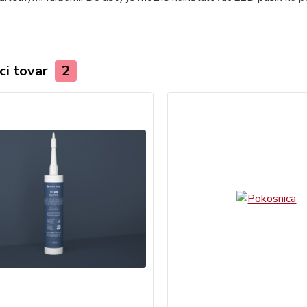
ci tovar
2