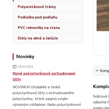
Polyuretánové trámy
Podložka pod podlahu
PVC rohovníky na stenu
Diely na okná a žalúzie
Novinky
19.02.2024
Kompl
Nové polystyrénové extrudované
lišty
Komple
NOVINKA! Ultaľahké a tenké
polystyrénové lišty z extrudovaného
Soklová 
polystyrénu , ktoré zaujmú svojím
výborne h
výrazným vzhľadom. Naše polystyrénové
vodou rie