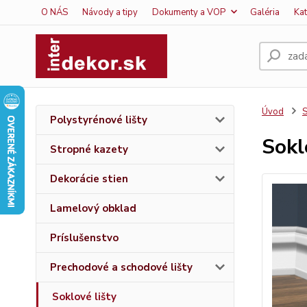
O NÁS
Návody a tipy
Dokumenty a VOP
Galéria
Ka
Úvod
S
Polystyrénové lišty
Sokl
Stropné kazety
Dekorácie stien
Lamelový obklad
Príslušenstvo
Prechodové a schodové lišty
Soklové lišty