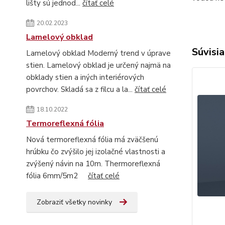
lišty sú jednod...
čítať celé
20.02.2023
Lamelový obklad
Súvisia
Lamelový obklad Moderný trend v úprave
stien. Lamelový obklad je určený najmä na
obklady stien a iných interiérových
povrchov. Skladá sa z filcu a la...
čítať celé
18.10.2022
Termoreflexná fólia
Nová termoreflexná fólia má zväčšenú
hrúbku čo zvýšilo jej izolačné vlastnosti a
zvýšený návin na 10m. Thermoreflexná
fólia 6mm/5m2
čítať celé
Zobraziť všetky novinky