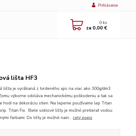
Prihlásenie
0
ks
za
0,00 €
ová lišta HF3
á lišta je vyrábaná z tvrdeného xps na viac ako 300g/dm3
čomu výborne odoláva mechanickému poškodeniu a tak sa
e hodí na dekoráciu stien. Na lepenie používame lep Titan
rip. Titan Fix. Biele soklové lišty je možné pretierať vodou
ľnými farbami. Do lišty je možné nain...
celý popis