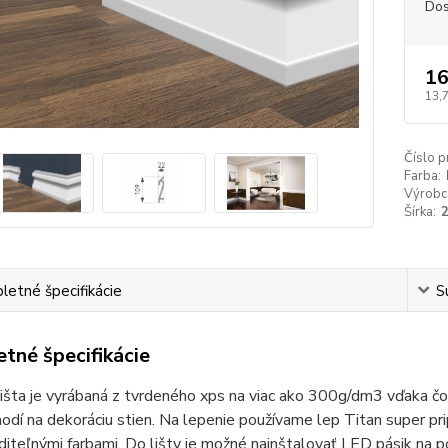
Dos
16
13,
Číslo p
Farba:
Výrobc
Šírka:
etné špecifikácie
S
tné špecifikácie
lišta je vyrábaná z tvrdeného xps na viac ako 300g/dm3 vďaka 
odí na dekoráciu stien. Na lepenie používame lep Titan super prip
diteľnými farbami. Do lišty je možné nainštalovať LED pásik na p