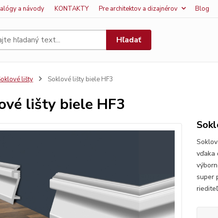
talógy a návody
KONTAKTY
Pre architektov a dizajnérov
Blog
Hľadať
oklové lišty
Soklové lišty biele HF3
ové lišty biele HF3
Sokl
Soklov
vďaka 
výborn
super p
riedite