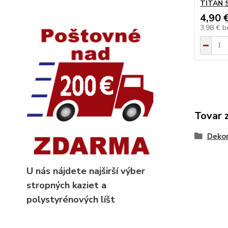
TITAN 
4,90 
3,98 €
b
Tovar 
Dekor
U nás nájdete najširší výber
stropných kaziet
a
polystyrénových líšt