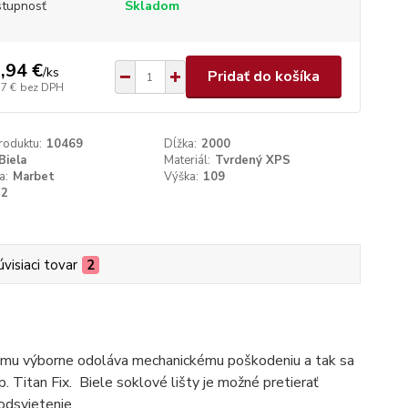
tupnosť
Skladom
,94 €
/
ks
Pridať do košíka
77 €
bez DPH
roduktu:
10469
Dĺžka:
2000
Biela
Materiál:
Tvrdený XPS
a:
Marbet
Výška:
109
22
úvisiaci tovar
2
čomu výborne odoláva mechanickému poškodeniu a tak sa
. Titan Fix. Biele soklové lišty je možné pretierať
odsvietenie.