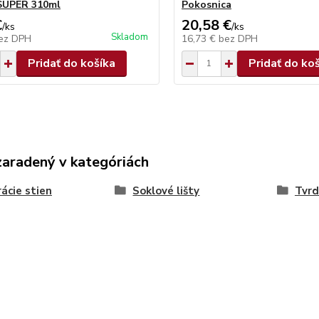
SUPER 310ml
Pokosnica
€
20,58 €
/
ks
/
ks
Skladom
ez DPH
16,73 €
bez DPH
Pridať do košíka
Pridať do ko
zaradený v kategóriách
ácie stien
Soklové lišty
Tvrd