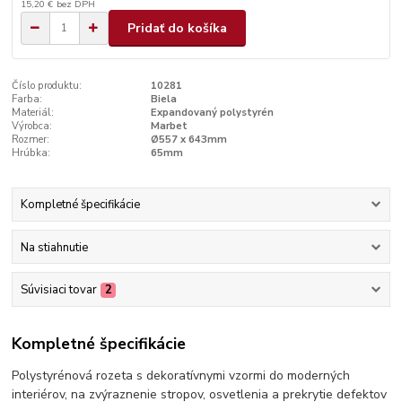
15,20 €
bez DPH
Pridať do košíka
Číslo produktu:
10281
Farba:
Biela
Materiál:
Expandovaný polystyrén
Výrobca:
Marbet
Rozmer:
Ø557 x 643mm
Hrúbka:
65mm
Kompletné špecifikácie
Na stiahnutie
Súvisiaci tovar
2
Kompletné špecifikácie
Polystyrénová rozeta s dekoratívnymi vzormi do moderných
interiérov, na zvýraznenie stropov, osvetlenia a prekrytie defektov