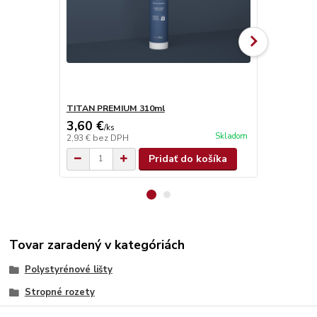
TITAN PREMIUM 310ml
TITAN SUPE
3,60 €
4,90 €
/
ks
/
ks
Skladom
2,93 €
bez DPH
3,98 €
bez D
Pridať do košíka
Tovar zaradený v kategóriách
Polystyrénové lišty
Stropné rozety