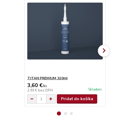
TITAN PREMIUM 310ml
TITAN SUPE
3,60 €
4,90 €
/
ks
/
ks
Skladom
2,93 €
bez DPH
3,98 €
bez D
Pridať do košíka