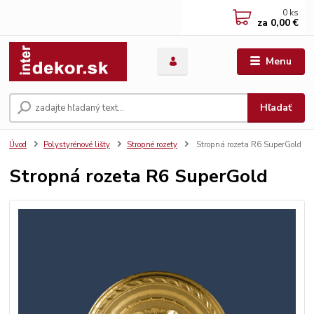
0
ks
za
0,00 €
Menu
Hľadať
Úvod
Polystyrénové lišty
Stropné rozety
Stropná rozeta R6 SuperGold
Stropná rozeta R6 SuperGold