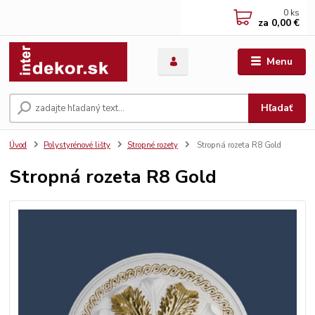
0
ks
za
0,00 €
Menu
Hľadať
Úvod
Polystyrénové lišty
Stropné rozety
Stropná rozeta R8 Gold
Stropná rozeta R8 Gold