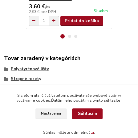
3,60 €
4,90 €
/
ks
/
ks
Skladom
2,93 €
bez DPH
3,98 €
bez D
Pridať do košíka
Tovar zaradený v kategóriách
Polystyrénové lišty
Stropné rozety
S cieľom uľahčiť užívateľom používať naše webové stránky
využívame cookies.Ďalším jeho použitím s týmto súhlasíte.
Súhlasím
Nastavenia
© Copyright 2026 www.interdekor.sk, všetky práva vyhradené
Súhlas môžete odmietnuť
tu
.
Vytvorené na
Eshop-rychlo.sk