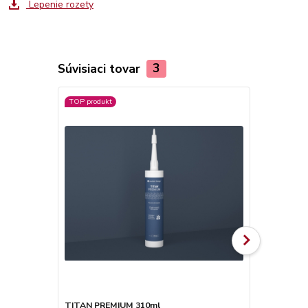
Lepenie rozety
Súvisiaci tovar
3
TOP produkt
TITAN PREMIUM 310ml
TITAN SUPE