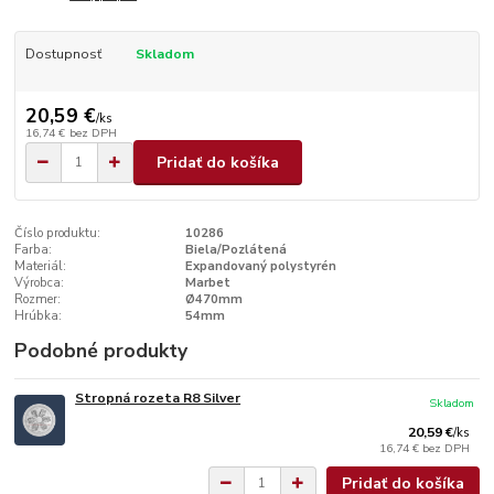
Dostupnosť
Skladom
20,59 €
/
ks
16,74 €
bez DPH
Pridať do košíka
Číslo produktu:
10286
Farba:
Biela/Pozlátená
Materiál:
Expandovaný polystyrén
Výrobca:
Marbet
Rozmer:
Ø470mm
Hrúbka:
54mm
Podobné produkty
Stropná rozeta R8 Silver
Skladom
20,59 €
/
ks
16,74 €
bez DPH
Pridať do košíka