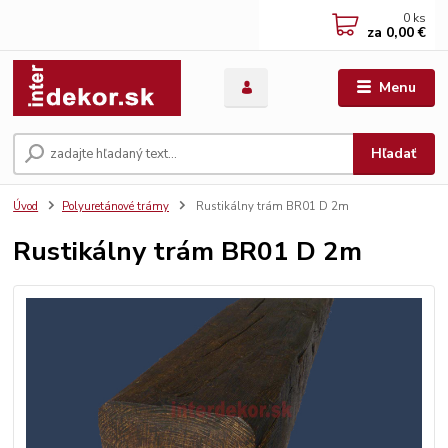
0
ks
za
0,00 €
Menu
Hľadať
Úvod
Polyuretánové trámy
Rustikálny trám BR01 D 2m
Rustikálny trám BR01 D 2m