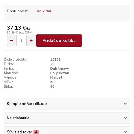
Dostupnosť
do 7 dní
37,13 €
/
ks
30,19 €
bez DPH
Pridať do košíka
Číslo produktu:
10303
Dĺžka:
2000
Farba:
Dub tmavý
Materiál:
Polyuretan
Výrobca:
Marbet
Výška:
60
Šírka:
90
Kompletné špecifikácie
Na stiahnutie
Súvisiaci tovar
4