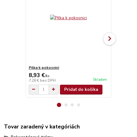
Pilka k pokosnici
Brúsna špon
8,93 €
1,05 €
/
ks
/
ks
Skladom
7,26 €
bez DPH
0,85 €
bez D
Pridať do košíka
Tovar zaradený v kategóriách