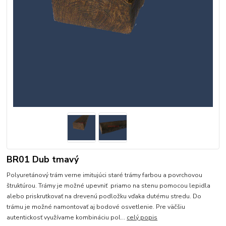
BR01 Dub tmavý
Polyuretánový trám verne imitujúci staré trámy farbou a povrchovou
štruktúrou. Trámy je možné upevniť priamo na stenu pomocou lepidla
alebo priskrutkovať na drevenú podložku vďaka dutému stredu. Do
trámu je možné namontovať aj bodové osvetlenie. Pre väčšiu
autentickosť využívame kombináciu pol...
celý popis