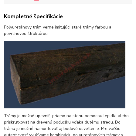
Kompletné špecifikácie
Polyuretánový trám verne imitujúci staré trámy farbou a
povrchovou štruktúrou.
Trámy je možné upevniť priamo na stenu pomocou lepidla alebo
priskrutkovať na drevenú podložku vďaka dutému stredu. Do
trámu je možné namontovať aj bodové osvetlenie. Pre väčšiu
autentickosť využívame kombináciu polyuretánových trámov s