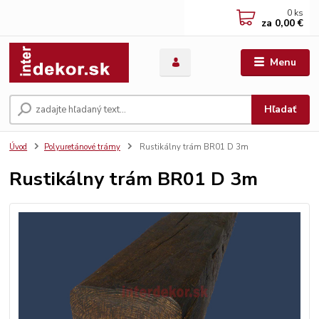
0
ks
za
0,00 €
Menu
Hľadať
Úvod
Polyuretánové trámy
Rustikálny trám BR01 D 3m
Rustikálny trám BR01 D 3m