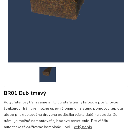
BR01 Dub tmavý
Polyuretánový trám verne imitujúci staré trámy farbou a povrchovou
štruktúrou. Trámy je možné upevniť priamo na stenu pomocou lepidla
alebo priskrutkovať na drevenú podložku vďaka dutému stredu. Do
trámu je možné namontovať aj bodové osvetlenie. Pre väčšiu
autentickosť využívame kombináciu pol...
celý popis