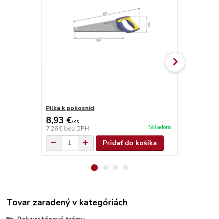
Pilka k pokosnici
Brúsna špon
8,93 €
1,05 €
/
ks
/
ks
Skladom
7,26 €
bez DPH
0,85 €
bez D
Pridať do košíka
Tovar zaradený v kategóriách