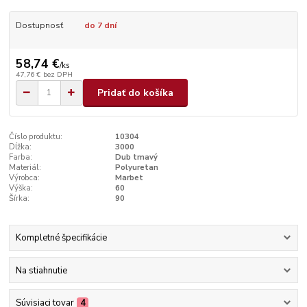
Dostupnosť
do 7 dní
58,74 €
/
ks
47,76 €
bez DPH
Pridať do košíka
Číslo produktu:
10304
Dĺžka:
3000
Farba:
Dub tmavý
Materiál:
Polyuretan
Výrobca:
Marbet
Výška:
60
Šírka:
90
Kompletné špecifikácie
Na stiahnutie
Súvisiaci tovar
4