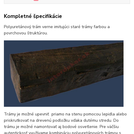
Kompletné špecifikácie
Polyuretánový trám verne imitujúci staré trámy farbou a
povrchovou štruktúrou.
Trámy je možné upevniť priamo na stenu pomocou lepidla alebo
priskrutkovať na drevenú podložku vďaka dutému stredu. Do
trámu je možné namontovať aj bodové osvetlenie. Pre väčšiu
autentickosť využívame kombináciu polyuretánových trámov s