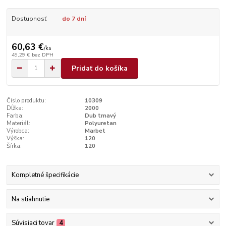
Dostupnosť
do 7 dní
60,63 €
/
ks
49,29 €
bez DPH
Pridať do košíka
Číslo produktu:
10309
Dĺžka:
2000
Farba:
Dub tmavý
Materiál:
Polyuretan
Výrobca:
Marbet
Výška:
120
Šírka:
120
Kompletné špecifikácie
Na stiahnutie
Súvisiaci tovar
4