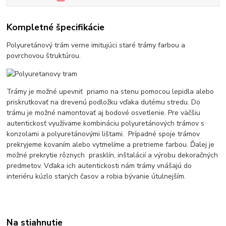
Kompletné špecifikácie
Polyuretánový trám verne imitujúci staré trámy farbou a
povrchovou štruktúrou.
Trámy je možné upevniť priamo na stenu pomocou lepidla alebo
priskrutkovať na drevenú podložku vďaka dutému stredu. Do
trámu je možné namontovať aj bodové osvetlenie. Pre väčšiu
autentickosť využívame kombináciu polyuretánových trámov s
konzolami a polyuretánovými lištami. Prípadné spoje trámov
prekryjeme kovaním alebo vytmelíme a pretrieme farbou. Ďalej je
možné prekrytie rôznych prasklín, inštalácií a výrobu dekoračných
predmetov. Vďaka ich autentickosti nám trámy vnášajú do
interiéru kúzlo starých časov a robia bývanie útulnejším.
Na stiahnutie