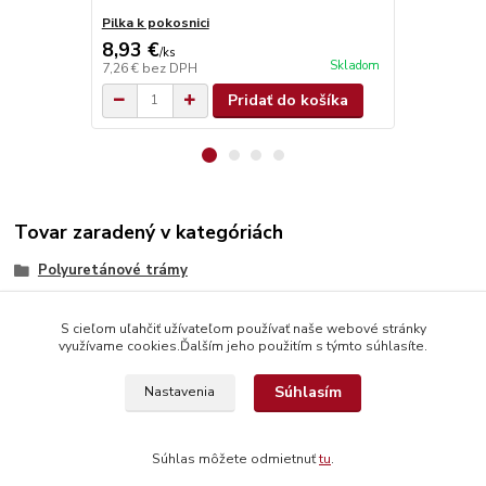
Pilka k pokosnici
Brúsna špon
8,93 €
1,05 €
/
ks
/
ks
Skladom
7,26 €
bez DPH
0,85 €
bez D
Pridať do košíka
Tovar zaradený v kategóriách
Polyuretánové trámy
S cieľom uľahčiť užívateľom používať naše webové stránky
využívame cookies.Ďalším jeho použitím s týmto súhlasíte.
Súhlasím
Nastavenia
© Copyright 2026 www.interdekor.sk, všetky práva vyhradené
Súhlas môžete odmietnuť
tu
.
Vytvorené na
Eshop-rychlo.sk