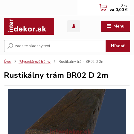
0
ks
za
0,00 €
Menu
Hľadať
Úvod
Polyuretánové trámy
Rustikálny trám BR02 D 2m
Rustikálny trám BR02 D 2m