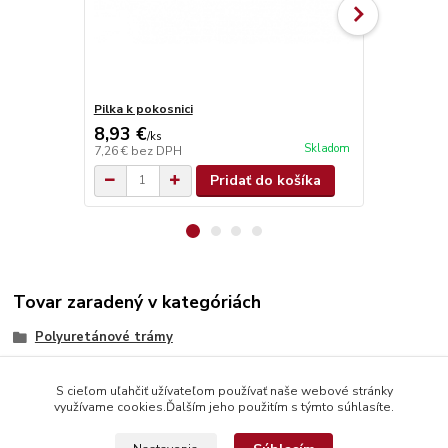
Pilka k pokosnici
Brúsna špon
8,93 €
1,05 €
/
ks
/
ks
Skladom
7,26 €
bez DPH
0,85 €
bez D
Pridať do košíka
Tovar zaradený v kategóriách
Polyuretánové trámy
S cieľom uľahčiť užívateľom používať naše webové stránky
využívame cookies.Ďalším jeho použitím s týmto súhlasíte.