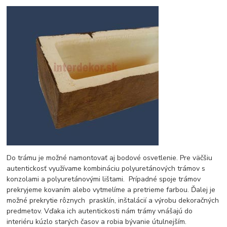
Do trámu je možné namontovať aj bodové osvetlenie. Pre väčšiu
autentickosť využívame kombináciu polyuretánových trámov s
konzolami a polyuretánovými lištami. Prípadné spoje trámov
prekryjeme kovaním alebo vytmelíme a pretrieme farbou. Ďalej je
možné prekrytie rôznych prasklín, inštalácií a výrobu dekoračných
predmetov. Vďaka ich autentickosti nám trámy vnášajú do
interiéru kúzlo starých časov a robia bývanie útulnejším.