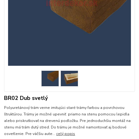
BR02 Dub svetlý
Polyuretánový trám verne imitujúci staré trámy farbou a povrchovou
štruktúrou. Trámy je možné upevniť priamo na stenu pomocou lepidla
alebo priskrutkovať na drevenú podložku. Pre jednoduchšiu montáž na
stenu má trám dutý stred. Do trámu je možné namontovať aj bodové
osvetlenie. Pre väčšiu aute...
celý popis