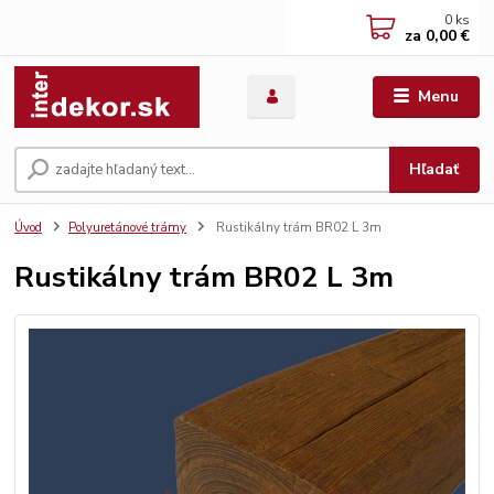
0
ks
za
0,00 €
Menu
Hľadať
Úvod
Polyuretánové trámy
Rustikálny trám BR02 L 3m
Rustikálny trám BR02 L 3m