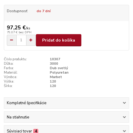
Dostupnosť
do 7 dní
97,25 €
/
ks
79,07 €
bez DPH
Pridať do košíka
Číslo produktu:
10307
Dĺžka:
3000
Farba:
Dub svetlý
Materiál:
Polyuretan
Výrobca:
Marbet
Výška:
120
Šírka:
120
Kompletné špecifikácie
Na stiahnutie
Súvisiaci tovar
4