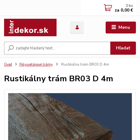
0
ks
za
0,00 €
Menu
Hľadať
Úvod
Polyuretánové trámy
Rustikálny trám BR03 D 4m
Rustikálny trám BR03 D 4m