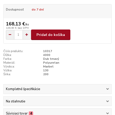
Dostupnosť
do 7 dní
168,13 €
/
ks
136,69 €
bez DPH
Pridať do košíka
Číslo produktu:
10317
Dĺžka:
4000
Farba:
Dub tmavý
Materiál:
Polyuretan
Výrobca:
Marbet
Výška:
130
Šírka:
200
Kompletné špecifikácie
Na stiahnutie
Súvisiaci tovar
4