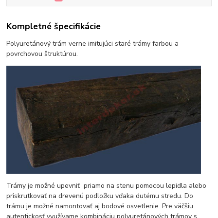
Kompletné špecifikácie
Polyuretánový trám verne imitujúci staré trámy farbou a
povrchovou štruktúrou.
Trámy je možné upevniť priamo na stenu pomocou lepidla alebo
priskrutkovať na drevenú podložku vďaka dutému stredu. Do
trámu je možné namontovať aj bodové osvetlenie. Pre väčšiu
autentickosť využívame kombináciu polyuretánových trámov s