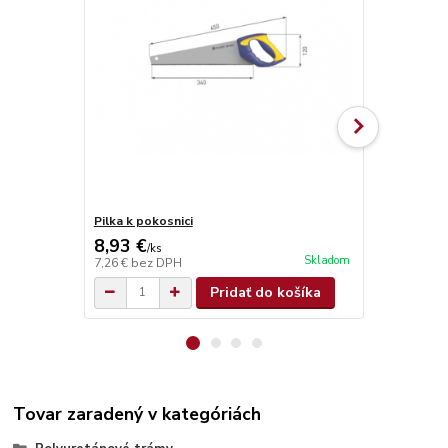
Pilka k pokosnici
Brúsna špon
8,93 €
1,05 €
/
ks
/
ks
Skladom
7,26 €
bez DPH
0,85 €
bez D
Pridať do košíka
Tovar zaradený v kategóriách