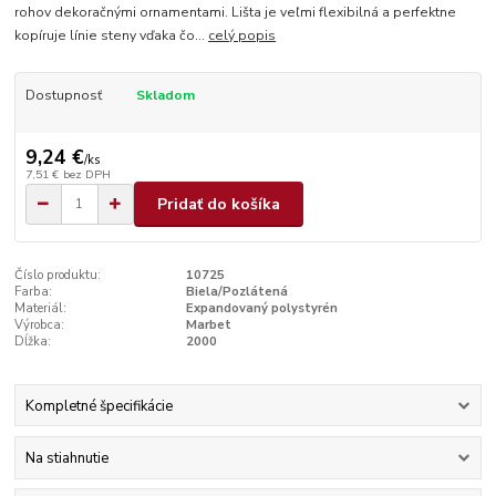
rohov dekoračnými ornamentami. Lišta je veľmi flexibilná a perfektne
kopíruje línie steny vďaka čo...
celý popis
Dostupnosť
Skladom
9,24 €
/
ks
7,51 €
bez DPH
Pridať do košíka
Číslo produktu:
10725
Farba:
Biela/Pozlátená
Materiál:
Expandovaný polystyrén
Výrobca:
Marbet
Dĺžka:
2000
Kompletné špecifikácie
Na stiahnutie