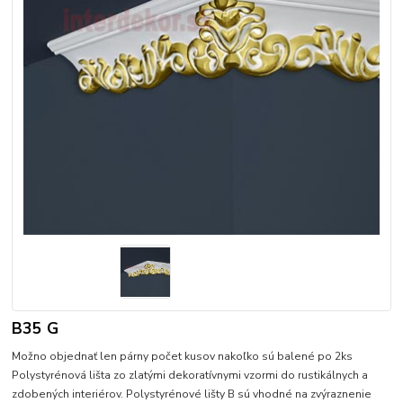
B35 G
Možno objednať len párny počet kusov nakoľko sú balené po 2ks
Polystyrénová lišta zo zlatými dekoratívnymi vzormi do rustikálnych a
zdobených interiérov. Polystyrénové lišty B sú vhodné na zvýraznenie