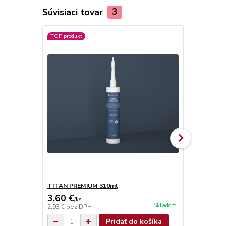
Súvisiaci tovar
3
TOP produkt
TITAN PREMIUM 310ml
TITAN SUPE
3,60 €
4,90 €
/
ks
/
ks
Skladom
2,93 €
bez DPH
3,98 €
bez D
Pridať do košíka