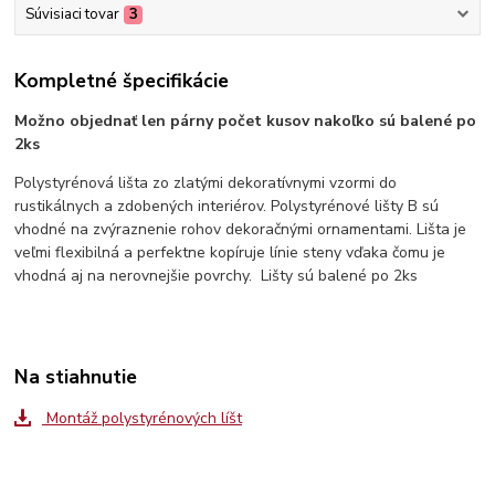
Súvisiaci tovar
3
Kompletné špecifikácie
Možno objednať len párny počet kusov nakoľko sú balené po
2ks
Polystyrénová lišta zo zlatými dekoratívnymi vzormi do
rustikálnych a zdobených interiérov. Polystyrénové lišty B sú
vhodné na zvýraznenie rohov dekoračnými ornamentami. Lišta je
veľmi flexibilná a perfektne kopíruje línie steny vďaka čomu je
vhodná aj na nerovnejšie povrchy. Lišty sú balené po 2ks
Na stiahnutie
Montáž polystyrénových líšt