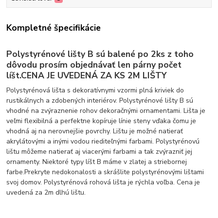
Kompletné špecifikácie
Polystyrénové lišty B sú balené po 2ks z toho
dôvodu prosím objednávať len párny počet
líšt.CENA JE UVEDENÁ ZA KS 2M LIŠTY
Polystyrénová lišta s dekoratívnymi vzormi plná kriviek do
rustikálnych a zdobených interiérov. Polystyrénové lišty B sú
vhodné na zvýraznenie rohov dekoračnými ornamentami. Lišta je
veľmi flexibilná a perfektne kopíruje línie steny vďaka čomu je
vhodná aj na nerovnejšie povrchy. Lištu je možné natierať
akrylátovými a inými vodou riediteľnými farbami. Polystyrénovú
lištu môžeme natierať aj viacerými farbami a tak zvýrazniť jej
ornamenty. Niektoré typy líšt B máme v zlatej a striebornej
farbe.Prekryte nedokonalosti a skrášlite polystyrénovými lištami
svoj domov. Polystyrénová rohová lišta je rýchla voľba. Cena je
uvedená za 2m dlhú lištu.