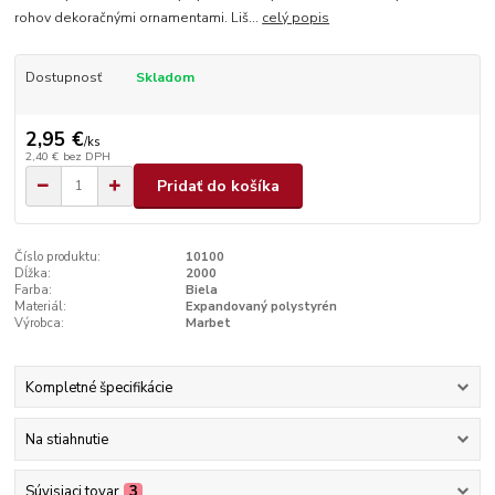
rohov dekoračnými ornamentami. Liš...
celý popis
Dostupnosť
Skladom
2,95 €
/
ks
2,40 €
bez DPH
Pridať do košíka
Číslo produktu:
10100
Dĺžka:
2000
Farba:
Biela
Materiál:
Expandovaný polystyrén
Výrobca:
Marbet
Kompletné špecifikácie
Na stiahnutie
Súvisiaci tovar
3