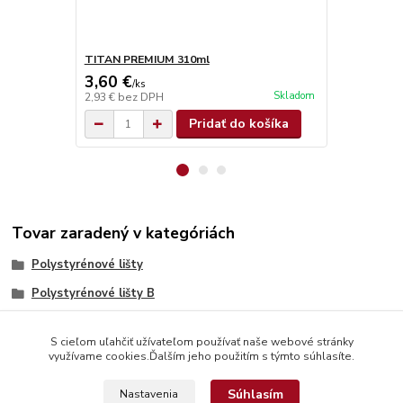
TITAN PREMIUM 310ml
TITAN SUPE
3,60 €
4,90 €
/
ks
/
ks
Skladom
2,93 €
bez DPH
3,98 €
bez D
Pridať do košíka
Tovar zaradený v kategóriách
Polystyrénové lišty
Polystyrénové lišty B
S cieľom uľahčiť užívateľom používať naše webové stránky
využívame cookies.Ďalším jeho použitím s týmto súhlasíte.
Súhlasím
Nastavenia