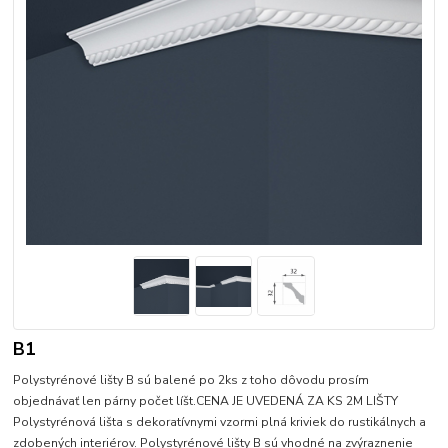
B1
Polystyrénové lišty B sú balené po 2ks z toho dôvodu prosím
objednávať len párny počet líšt.CENA JE UVEDENÁ ZA KS 2M LIŠTY
Polystyrénová lišta s dekoratívnymi vzormi plná kriviek do rustikálnych a
zdobených interiérov. Polystyrénové lišty B sú vhodné na zvýraznenie