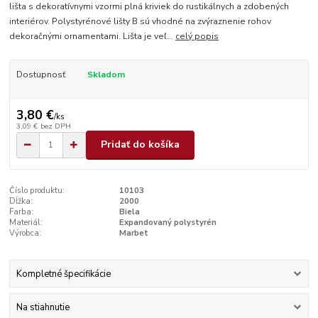
lišta s dekoratívnymi vzormi plná kriviek do rustikálnych a zdobených
interiérov. Polystyrénové lišty B sú vhodné na zvýraznenie rohov
dekoračnými ornamentami. Lišta je veľ...
celý popis
Dostupnosť
Skladom
3,80 €
/
ks
3,09 €
bez DPH
Pridať do košíka
Číslo produktu:
10103
Dĺžka:
2000
Farba:
Biela
Materiál:
Expandovaný polystyrén
Výrobca:
Marbet
Kompletné špecifikácie
Na stiahnutie