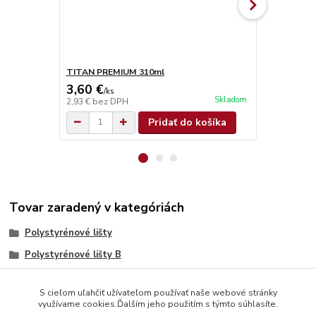
TITAN PREMIUM 310ml
TITAN SUPE
3,60 €
4,90 €
/
ks
/
ks
Skladom
2,93 €
bez DPH
3,98 €
bez D
Pridať do košíka
Tovar zaradený v kategóriách
Polystyrénové lišty
Polystyrénové lišty B
S cieľom uľahčiť užívateľom používať naše webové stránky
využívame cookies.Ďalším jeho použitím s týmto súhlasíte.