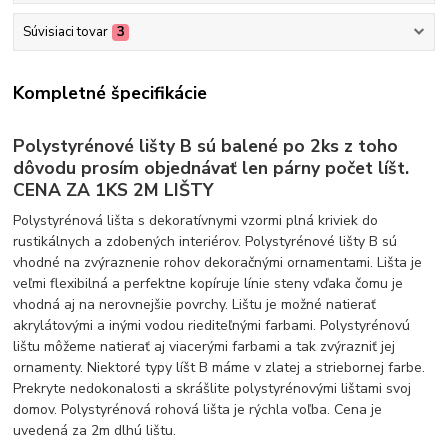
Súvisiaci tovar
3
Kompletné špecifikácie
Polystyrénové lišty B sú balené po 2ks z toho
dôvodu prosím objednávať len párny počet líšt.
CENA ZA 1KS 2M LIŠTY
Polystyrénová lišta s dekoratívnymi vzormi plná kriviek do
rustikálnych a zdobených interiérov. Polystyrénové lišty B sú
vhodné na zvýraznenie rohov dekoračnými ornamentami. Lišta je
veľmi flexibilná a perfektne kopíruje línie steny vďaka čomu je
vhodná aj na nerovnejšie povrchy. Lištu je možné natierať
akrylátovými a inými vodou riediteľnými farbami. Polystyrénovú
lištu môžeme natierať aj viacerými farbami a tak zvýrazniť jej
ornamenty. Niektoré typy líšt B máme v zlatej a striebornej farbe.
Prekryte nedokonalosti a skrášlite polystyrénovými lištami svoj
domov. Polystyrénová rohová lišta je rýchla voľba. Cena je
uvedená za 2m dlhú lištu.