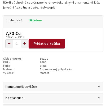
lišty B sú vhodné na zvýraznenie rohov dekoračnými ornamentami. Lišta
je veľmi flexibilná a perfe...
celý popis
Dostupnosť
Skladom
7,70 €
/
ks
6,26 €
bez DPH
Pridať do košíka
Číslo produktu:
10121
Dĺžka:
2000
Farba:
Biela
Materiál:
Expandovaný polystyrén
Výrobca:
Marbet
Kompletné špecifikácie
Na stiahnutie