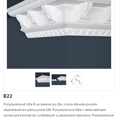
B22
Polystyrénové lišty B sú balené po 2ks z toho dôvodu prosím
objednávať len párny počet líšt. Polystyrénová lišta s dekoratívnymi
vzormi plná kriviek do rustikálnych a zdobených interiérov. Polystyrénové