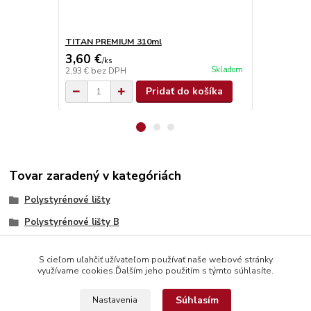
TITAN PREMIUM 310ml
TITAN SUPE
3,60 €
4,90 €
/
ks
/
ks
Skladom
2,93 €
bez DPH
3,98 €
bez D
Pridať do košíka
Tovar zaradený v kategóriách
Polystyrénové lišty
Polystyrénové lišty B
S cieľom uľahčiť užívateľom používať naše webové stránky
využívame cookies.Ďalším jeho použitím s týmto súhlasíte.
Súhlasím
Nastavenia