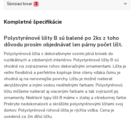
Súvisiaci tovar
3
Kompletné špecifikácie
Polystyrénové lišty B sú balené po 2ks z toho
dôvodu prosím objednávať len párny počet líšt.
Polystyrénová lišta s dekoratívnymi vzormi plná kriviek do
rustikálnych a zdobených interiérov. Polystyrénové lišty B sú
vhodné na zvýraznenie rohov dekoračnými ornamentami. Lišta je
veľmi flexibilná a perfektne kopíruje línie steny vďaka čomu je
vhodná aj na nerovnejšie povrchy. Lištu je možné natierať
akrylátovými a inými vodou riediteľnými farbami. Polystyrénovú
lištu môžeme natierať aj viacerými farbami a tak zvýrazniť jej
ornamenty. Niektoré typy líšt B máme v zlatej a striebornej farbe.
Prekryte nedokonalosti a skrášlite polystyrénovými lištami svoj
domov. Polystyrénová rohová lišta je rýchla voľba. Cena je
uvedená za 2m dlhú lištu.