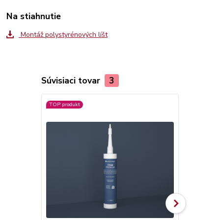
Na stiahnutie
Montáž polystyrénových líšt
Súvisiaci tovar
3
TOP produkt