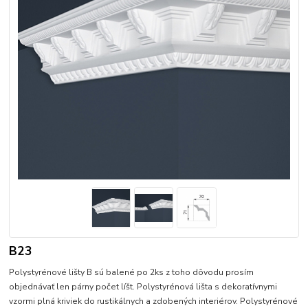
B23
Polystyrénové lišty B sú balené po 2ks z toho dôvodu prosím
objednávať len párny počet líšt. Polystyrénová lišta s dekoratívnymi
vzormi plná kriviek do rustikálnych a zdobených interiérov. Polystyrénové