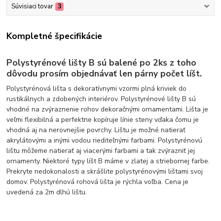
Súvisiaci tovar
3
Kompletné špecifikácie
Polystyrénové lišty B sú balené po 2ks z toho
dôvodu prosím objednávať len párny počet líšt.
Polystyrénová lišta s dekoratívnymi vzormi plná kriviek do
rustikálnych a zdobených interiérov. Polystyrénové lišty B sú
vhodné na zvýraznenie rohov dekoračnými ornamentami. Lišta je
veľmi flexibilná a perfektne kopíruje línie steny vďaka čomu je
vhodná aj na nerovnejšie povrchy. Lištu je možné natierať
akrylátovými a inými vodou riediteľnými farbami. Polystyrénovú
lištu môžeme natierať aj viacerými farbami a tak zvýrazniť jej
ornamenty. Niektoré typy líšt B máme v zlatej a striebornej farbe.
Prekryte nedokonalosti a skrášlite polystyrénovými lištami svoj
domov. Polystyrénová rohová lišta je rýchla voľba. Cena je
uvedená za 2m dlhú lištu.