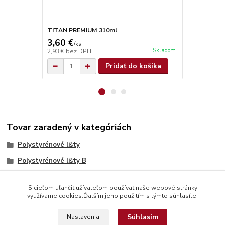
TITAN PREMIUM 310ml
TITAN SUPE
3,60 €
4,90 €
/
ks
/
ks
Skladom
2,93 €
bez DPH
3,98 €
bez D
Pridať do košíka
Tovar zaradený v kategóriách
Polystyrénové lišty
Polystyrénové lišty B
S cieľom uľahčiť užívateľom používať naše webové stránky
využívame cookies.Ďalším jeho použitím s týmto súhlasíte.
Súhlasím
Nastavenia