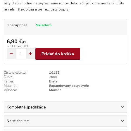
lišty B sú vhodné na zvýraznenie rohov dekoračnými ornamentami. Lišta
je veľmi flexibilná a perfe...
celý popis
Dostupnosť
Skladom
6,80 €
/
ks
5,53 €
bez DPH
Pridať do košíka
Číslo produktu:
10122
Dĺžka:
2000
Farba:
Biela
Materiál:
Expandovaný polystyrén
Výrobca:
Marbet
Kompletné špecifikácie
Na stiahnutie