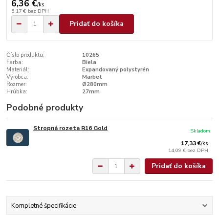
6,36 €
/
ks
5,17 €
bez DPH
Pridať do košíka
Číslo produktu:
10265
Farba:
Biela
Materiál:
Expandovaný polystyrén
Výrobca:
Marbet
Rozmer:
Ø280mm
Hrúbka:
27mm
Podobné produkty
Stropná rozeta R16 Gold
Skladom
17,33 €
/
ks
14,09 €
bez DPH
Pridať do košíka
Kompletné špecifikácie