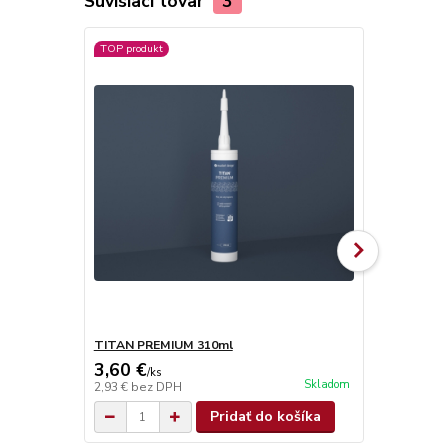
Súvisiaci tovar
3
TOP produkt
TITAN PREMIUM 310ml
TITAN SUPE
3,60 €
4,90 €
/
ks
/
ks
Skladom
2,93 €
bez DPH
3,98 €
bez D
Pridať do košíka