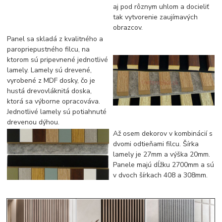
aj pod rôznym uhlom a docieliť
tak vytvorenie zaujímavých
obrazcov.
Panel sa skladá z kvalitného a
paropriepustného filcu, na
ktorom sú pripevnené jednotlivé
lamely. Lamely sú drevené,
vyrobené z MDF dosky, čo je
hustá drevovláknitá doska,
ktorá sa výborne opracováva.
Jednotlivé lamely sú potiahnuté
drevenou dýhou.
Až osem dekorov v kombinácií s
dvomi odtieňami filcu. Šírka
lamely je 27mm a výška 20mm.
Panele majú dĺžku 2700mm a sú
v dvoch šírkach 408 a 308mm.