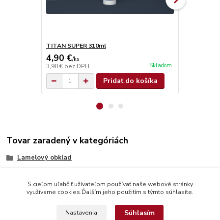
TITAN SUPER 310ml
Olamovací n
4,90 €
0,68 €
/
ks
/
ks
Skladom
3,98 €
bez DPH
0,55 €
bez D
Pridať do košíka
Tovar zaradený v kategóriách
Lamelový obklad
S cieľom uľahčiť užívateľom používať naše webové stránky
využívame cookies.Ďalším jeho použitím s týmto súhlasíte.
Súhlasím
Nastavenia