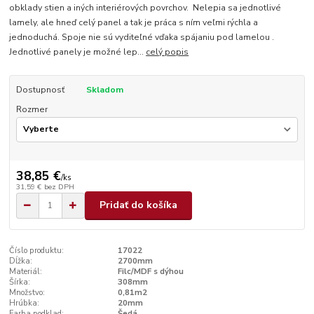
obklady stien a iných interiérových povrchov. Nelepia sa jednotlivé
lamely, ale hneď celý panel a tak je práca s ním veľmi rýchla a
jednoduchá. Spoje nie sú vyditeľné vďaka spájaniu pod lamelou .
Jednotlivé panely je možné lep...
celý popis
Dostupnosť
Skladom
Rozmer
38,85 €
/
ks
31,59 €
bez DPH
Pridať do košíka
Číslo produktu:
17022
Dĺžka:
2700mm
Materiál:
Filc/MDF s dýhou
Šírka:
308mm
Množstvo:
0,81m2
Hrúbka:
20mm
Farba podklad:
Šedá