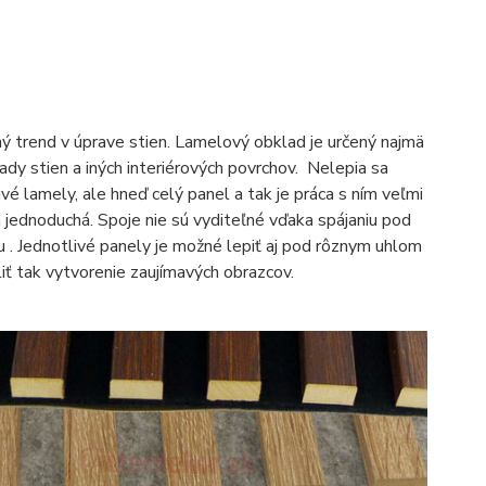
 trend v úprave stien. Lamelový obklad je určený najmä
ady stien a iných interiérových povrchov. Nelepia sa
ivé lamely, ale hneď celý panel a tak je práca s ním veľmi
a jednoduchá. Spoje nie sú vyditeľné vďaka spájaniu pod
 . Jednotlivé panely je možné lepiť aj pod rôznym uhlom
liť tak vytvorenie zaujímavých obrazcov.