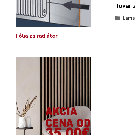
Tovar 
Lame
Fólia za radiátor