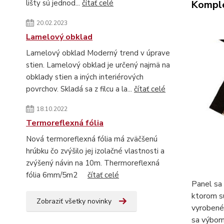
Komple
lišty sú jednod...
čítať celé
20.02.2023
Lamelový obklad
Lamelový obklad Moderný trend v úprave
stien. Lamelový obklad je určený najmä na
obklady stien a iných interiérových
povrchov. Skladá sa z filcu a la...
čítať celé
18.10.2022
Termoreflexná fólia
Nová termoreflexná fólia má zväčšenú
hrúbku čo zvýšilo jej izolačné vlastnosti a
zvýšený návin na 10m. Thermoreflexná
fólia 6mm/5m2
čítať celé
Panel sa 
ktorom s
Zobraziť všetky novinky
vyrobené 
sa výborn