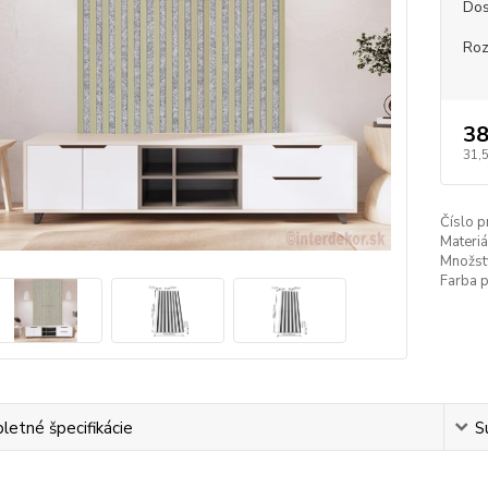
Dos
Ro
38
31,
Číslo p
Materiá
Množst
Farba 
etné špecifikácie
S