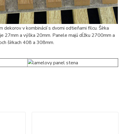
 dekorov v kombinácií s dvomi odtieňami filcu. Šírka
 je 27mm a výška 20mm. Panele majú dĺžku 2700mm a
voch šírkach 408 a 308mm.