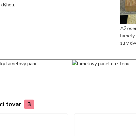
u dýhou.
Až osem
lamely
sú v d
ci tovar
3