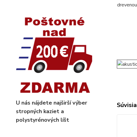
dreveno
U nás nájdete najširší výber
Súvisia
stropných kaziet
a
polystyrénových líšt