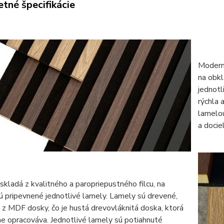
tné špecifikácie
Moderný
na obkl
jednotl
rýchla 
lamelou
a docie
skladá z kvalitného a paropriepustného filcu, na
ú pripevnené jednotlivé lamely. Lamely sú drevené,
z MDF dosky, čo je hustá drevovláknitá doska, ktorá
e opracováva. Jednotlivé lamely sú potiahnuté