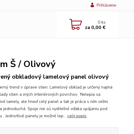
Prihlásenie
0
ks
za
0,00 €
m Š / Olivový
ený obkladový lamelový panel olivový
ý trend v úprave stien. Lamelový obklad je určený najmä
lady stien a iných interiérových povrchov. Nelepia sa
ivé lamely, ale hneď celý panel a tak je práca s ním veľmi
 a jednoduchá. Spoje nie sú vyditeľné vďaka spájaniu pod
 . Jednotlivé panely je možné lep...
celý popis