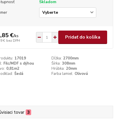
tupnosť
Skladom
zmer
,85 €
/
ks
Pridať do košíka
59 €
bez DPH
roduktu:
17019
Dĺžka:
2700mm
l:
Filc/MDF s dýhou
Šírka:
308mm
vo:
0,81m2
Hrúbka:
20mm
podklad:
Šedá
Farba lamiel:
Olivová
úvisiaci tovar
3