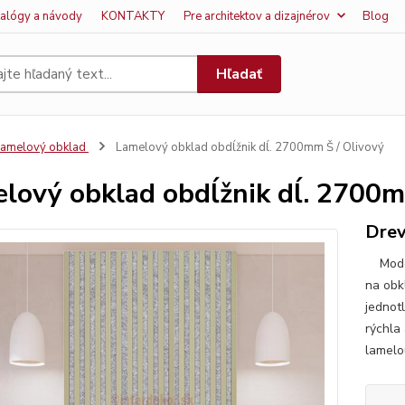
talógy a návody
KONTAKTY
Pre architektov a dizajnérov
Blog
Hľadať
amelový obklad
Lamelový obklad obdĺžnik dĺ. 2700mm Š / Olivový
lový obklad obdĺžnik dĺ. 2700m
Drev
Modern
na obk
jednotl
rýchla
lamelou