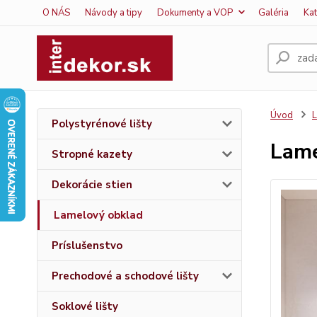
O NÁS
Návody a tipy
Dokumenty a VOP
Galéria
Ka
Úvod
L
Polystyrénové lišty
Lame
Stropné kazety
Dekorácie stien
Lamelový obklad
Príslušenstvo
Prechodové a schodové lišty
Soklové lišty