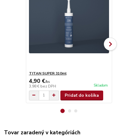
TITAN SUPER 310ml
Olamovací n
4,90 €
0,68 €
/
ks
/
ks
Skladom
3,98 €
bez DPH
0,55 €
bez D
Pridať do košíka
Tovar zaradený v kategóriách