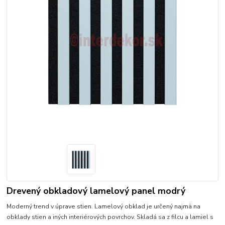
Drevený obkladový lamelový panel modrý
Moderný trend v úprave stien. Lamelový obklad je určený najmä na
obklady stien a iných interiérových povrchov. Skladá sa z filcu a lamiel s