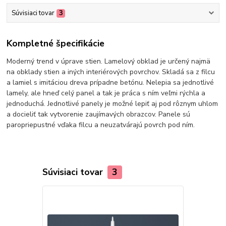
Súvisiaci tovar
3
Kompletné špecifikácie
Moderný trend v úprave stien. Lamelový obklad je určený najmä
na obklady stien a iných interiérových povrchov. Skladá sa z filcu
a lamiel s imitáciou dreva prípadne betónu. Nelepia sa jednotlivé
lamely, ale hneď celý panel a tak je práca s ním veľmi rýchla a
jednoduchá. Jednotlivé panely je možné lepiť aj pod rôznym uhlom
a docieliť tak vytvorenie zaujímavých obrazcov. Panele sú
paropriepustné vďaka filcu a neuzatvárajú povrch pod ním.
Súvisiaci tovar
3