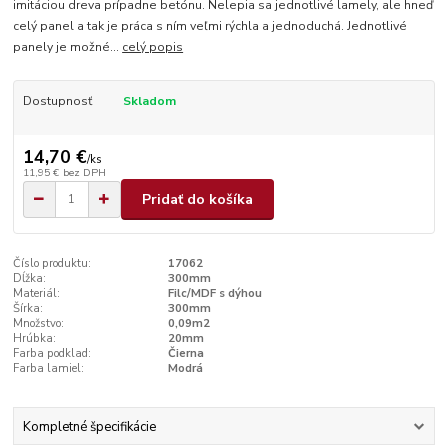
imitáciou dreva prípadne betónu. Nelepia sa jednotlivé lamely, ale hneď
celý panel a tak je práca s ním veľmi rýchla a jednoduchá. Jednotlivé
panely je možné...
celý popis
Dostupnosť
Skladom
14,70 €
/
ks
11,95 €
bez DPH
Pridať do košíka
Číslo produktu:
17062
Dĺžka:
300mm
Materiál:
Filc/MDF s dýhou
Šírka:
300mm
Množstvo:
0,09m2
Hrúbka:
20mm
Farba podklad:
Čierna
Farba lamiel:
Modrá
Kompletné špecifikácie