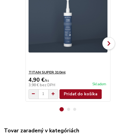
TITAN SUPER 310ml
Olamovací n
4,90 €
0,68 €
/
ks
/
ks
Skladom
3,98 €
bez DPH
0,55 €
bez D
Pridať do košíka
Tovar zaradený v kategóriách