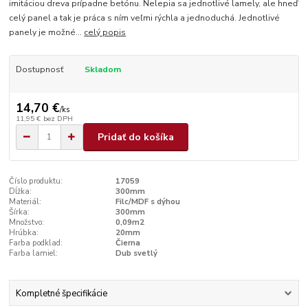
imitáciou dreva prípadne betónu. Nelepia sa jednotlivé lamely, ale hneď
celý panel a tak je práca s ním veľmi rýchla a jednoduchá. Jednotlivé
panely je možné...
celý popis
Dostupnosť
Skladom
14,70 €
/
ks
11,95 €
bez DPH
Pridať do košíka
Číslo produktu:
17059
Dĺžka:
300mm
Materiál:
Filc/MDF s dýhou
Šírka:
300mm
Množstvo:
0,09m2
Hrúbka:
20mm
Farba podklad:
Čierna
Farba lamiel:
Dub svetlý
Kompletné špecifikácie