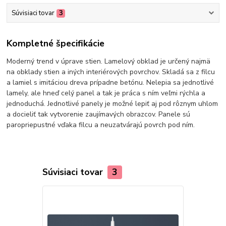
Súvisiaci tovar
3
Kompletné špecifikácie
Moderný trend v úprave stien. Lamelový obklad je určený najmä
na obklady stien a iných interiérových povrchov. Skladá sa z filcu
a lamiel s imitáciou dreva prípadne betónu. Nelepia sa jednotlivé
lamely, ale hneď celý panel a tak je práca s ním veľmi rýchla a
jednoduchá. Jednotlivé panely je možné lepiť aj pod rôznym uhlom
a docieliť tak vytvorenie zaujímavých obrazcov. Panele sú
paropriepustné vďaka filcu a neuzatvárajú povrch pod ním.
Súvisiaci tovar
3