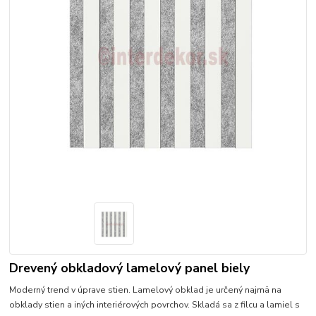
Drevený obkladový lamelový panel biely
Moderný trend v úprave stien. Lamelový obklad je určený najmä na
obklady stien a iných interiérových povrchov. Skladá sa z filcu a lamiel s