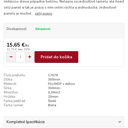
imitáciou dreva prípadne betónu. Nelepia sa jednotlivé lamely, ale hneď
celý panel a tak je práca s ním veľmi rýchla a jednoduchá. Jednotlivé
panely je možné...
celý popis
Dostupnosť
Skladom
15,65 €
/
ks
12,72 €
bez DPH
Pridať do košíka
Číslo produktu:
17078
Dĺžka:
300mm
Materiál:
Filc/MDF s dýhou
Šírka:
300mm
Množstvo:
0,09m2
Hrúbka:
20mm
Farba podklad:
Šedá
Farba lamiel:
Biela
Kompletné špecifikácie