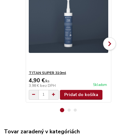
TITAN SUPER 310ml
Olamovací n
4,90 €
0,68 €
/
ks
/
ks
Skladom
3,98 €
bez DPH
0,55 €
bez D
Pridať do košíka
Tovar zaradený v kategóriách