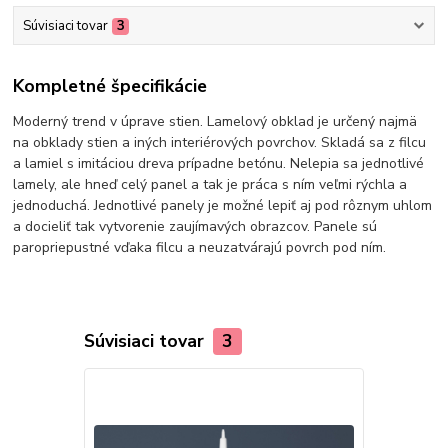
Súvisiaci tovar
3
Kompletné špecifikácie
Moderný trend v úprave stien. Lamelový obklad je určený najmä
na obklady stien a iných interiérových povrchov. Skladá sa z filcu
a lamiel s imitáciou dreva prípadne betónu. Nelepia sa jednotlivé
lamely, ale hneď celý panel a tak je práca s ním veľmi rýchla a
jednoduchá. Jednotlivé panely je možné lepiť aj pod rôznym uhlom
a docieliť tak vytvorenie zaujímavých obrazcov. Panele sú
paropriepustné vďaka filcu a neuzatvárajú povrch pod ním.
Súvisiaci tovar
3