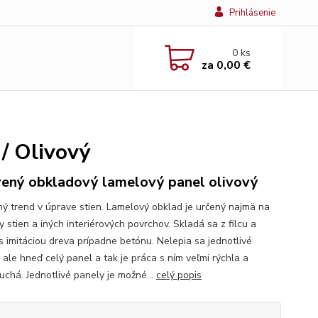
Prihlásenie
0
ks
za
0,00 €
/ Olivový
ený obkladový lamelový panel olivový
ý trend v úprave stien. Lamelový obklad je určený najmä na
 stien a iných interiérových povrchov. Skladá sa z filcu a
 s imitáciou dreva prípadne betónu. Nelepia sa jednotlivé
 ale hneď celý panel a tak je práca s ním veľmi rýchla a
uchá. Jednotlivé panely je možné...
celý popis