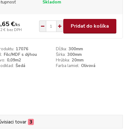
tupnosť
Skladom
,65 €
/
ks
Pridať do košíka
72 €
bez DPH
roduktu:
17076
Dĺžka:
300mm
l:
Filc/MDF s dýhou
Šírka:
300mm
vo:
0,09m2
Hrúbka:
20mm
podklad:
Šedá
Farba lamiel:
Olivová
úvisiaci tovar
3