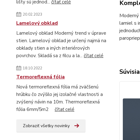
Komple
lišty sú jednod...
čítať celé
20.02.2023
Moderný t
lamiel s 
Lamelový obklad
jednoduch
Lamelový obklad Moderný trend v úprave
paropriep
stien. Lamelový obklad je určený najmä na
obklady stien a iných interiérových
povrchov. Skladá sa z filcu a la...
čítať celé
18.10.2022
Súvisia
Termoreflexná fólia
Nová termoreflexná fólia má zväčšenú
hrúbku čo zvýšilo jej izolačné vlastnosti a
zvýšený návin na 10m. Thermoreflexná
fólia 6mm/5m2
čítať celé
Zobraziť všetky novinky