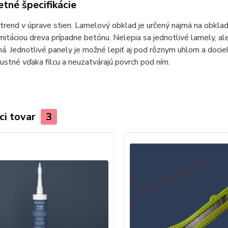
tné špecifikácie
rend v úprave stien. Lamelový obklad je určený najmä na obklady s
imitáciou dreva prípadne betónu. Nelepia sa jednotlivé lamely, ale
á. Jednotlivé panely je možné lepiť aj pod rôznym uhlom a dociel
ustné vďaka filcu a neuzatvárajú povrch pod ním.
ci tovar
3