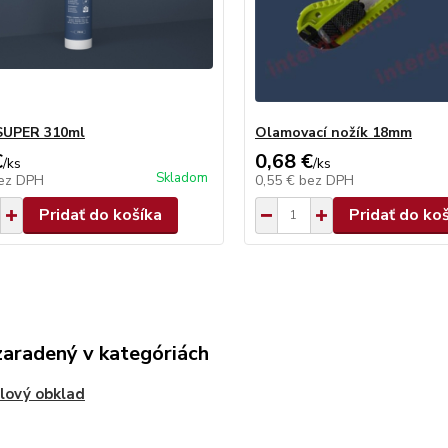
SUPER 310ml
Olamovací nožík 18mm
€
0,68 €
/
ks
/
ks
Skladom
ez DPH
0,55 €
bez DPH
Pridať do košíka
Pridať do ko
zaradený v kategóriách
lový obklad