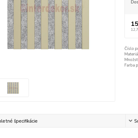
Dos
15
12,
Číslo p
Materiá
Množst
Farba 
etné špecifikácie
S