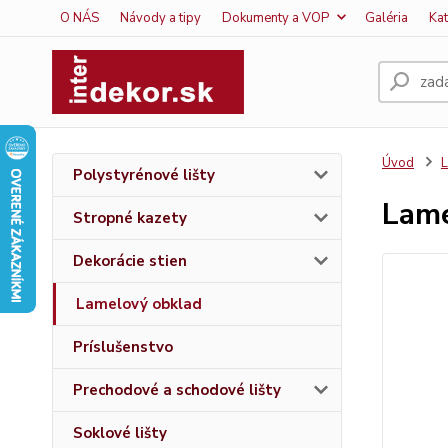
O NÁS
Návody a tipy
Dokumenty a VOP
Galéria
Ka
Úvod
L
Polystyrénové lišty
Lame
Stropné kazety
Dekorácie stien
Lamelový obklad
Príslušenstvo
Prechodové a schodové lišty
Soklové lišty