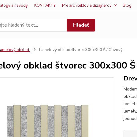
talógy a návody
KONTAKTY
Pre architektov a dizajnérov
Blog
Hľadať
amelový obklad
Lamelový obklad štvorec 300x300 Š / Olivový
lový obklad štvorec 300x300 Š 
Drev
Modern
obklady
lamiel
lamely,
jednod