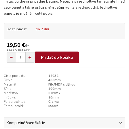
imitáciou dreva prípadne betónu. Nelepia sa jednotlivé lamely, ale hneď
celý panel a tak je práca s ním veľmi rýchla a jednoduchá. Jednotlivé
panely je možné...
celý popis
Dostupnosť
do 7 dní
19,50 €
/
ks
15,85 €
bez DPH
Pridať do košíka
Číslo produktu:
17032
Dĺžka:
400mm
Materiál:
Filc/MDF s dýhou
Šírka:
400mm
Množstvo:
0,09m2
Hrúbka:
20mm
Farba podklad:
Čierna
Farba lamiel:
Modrá
Kompletné špecifikácie