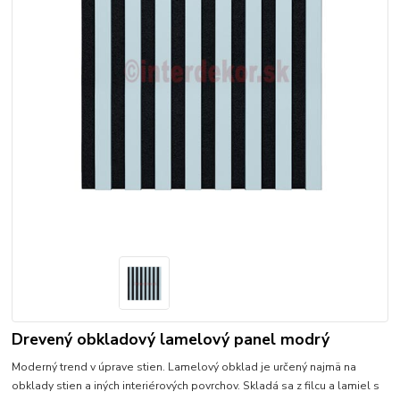
Drevený obkladový lamelový panel modrý
Moderný trend v úprave stien. Lamelový obklad je určený najmä na
obklady stien a iných interiérových povrchov. Skladá sa z filcu a lamiel s