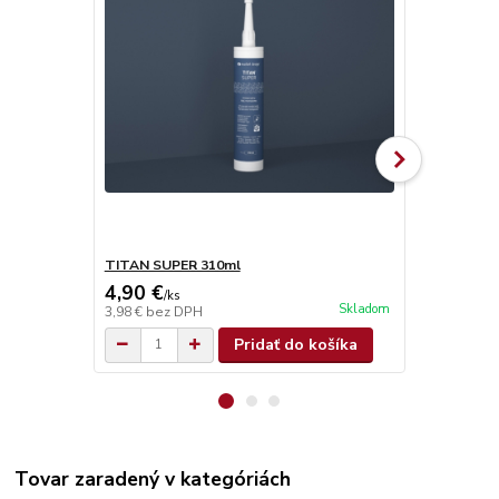
TITAN SUPER 310ml
Olamovací n
4,90 €
0,68 €
/
ks
/
ks
Skladom
3,98 €
bez DPH
0,55 €
bez D
Pridať do košíka
Tovar zaradený v kategóriách