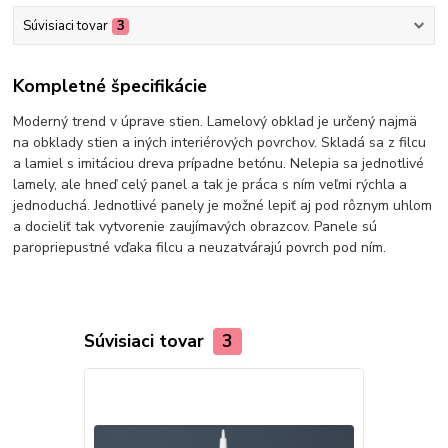
Súvisiaci tovar
3
Kompletné špecifikácie
Moderný trend v úprave stien. Lamelový obklad je určený najmä
na obklady stien a iných interiérových povrchov. Skladá sa z filcu
a lamiel s imitáciou dreva prípadne betónu. Nelepia sa jednotlivé
lamely, ale hneď celý panel a tak je práca s ním veľmi rýchla a
jednoduchá. Jednotlivé panely je možné lepiť aj pod rôznym uhlom
a docieliť tak vytvorenie zaujímavých obrazcov. Panele sú
paropriepustné vďaka filcu a neuzatvárajú povrch pod ním.
Súvisiaci tovar
3