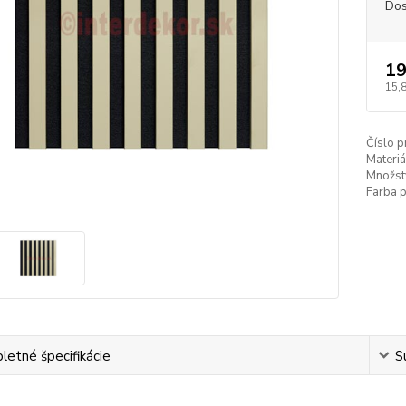
Dos
19
15,
Číslo p
Materiá
Množst
Farba 
etné špecifikácie
S