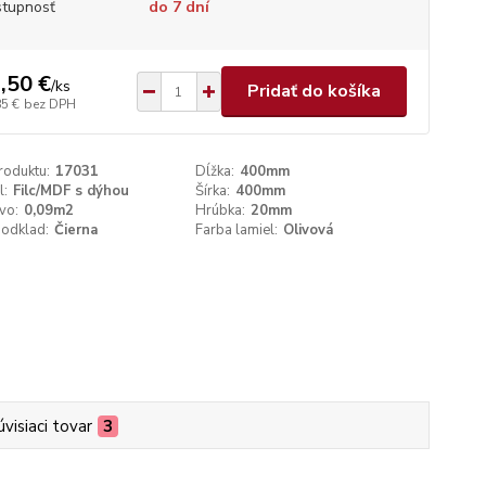
tupnosť
do 7 dní
,50 €
/
ks
Pridať do košíka
85 €
bez DPH
roduktu:
17031
Dĺžka:
400mm
l:
Filc/MDF s dýhou
Šírka:
400mm
vo:
0,09m2
Hrúbka:
20mm
podklad:
Čierna
Farba lamiel:
Olivová
úvisiaci tovar
3