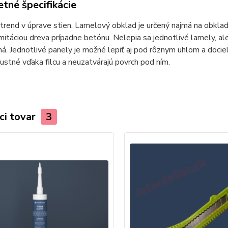
tné špecifikácie
rend v úprave stien. Lamelový obklad je určený najmä na obklady s
imitáciou dreva prípadne betónu. Nelepia sa jednotlivé lamely, ale
á. Jednotlivé panely je možné lepiť aj pod rôznym uhlom a dociel
ustné vďaka filcu a neuzatvárajú povrch pod ním.
ci tovar
3