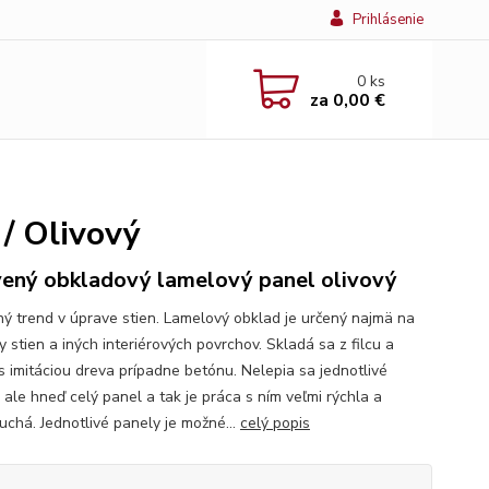
Prihlásenie
0
ks
za
0,00 €
/ Olivový
ený obkladový lamelový panel olivový
ý trend v úprave stien. Lamelový obklad je určený najmä na
 stien a iných interiérových povrchov. Skladá sa z filcu a
 s imitáciou dreva prípadne betónu. Nelepia sa jednotlivé
 ale hneď celý panel a tak je práca s ním veľmi rýchla a
uchá. Jednotlivé panely je možné...
celý popis