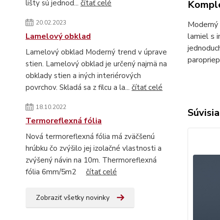
Komple
lišty sú jednod...
čítať celé
20.02.2023
Moderný t
lamiel s 
Lamelový obklad
jednoduch
Lamelový obklad Moderný trend v úprave
paropriep
stien. Lamelový obklad je určený najmä na
obklady stien a iných interiérových
povrchov. Skladá sa z filcu a la...
čítať celé
18.10.2022
Súvisia
Termoreflexná fólia
Nová termoreflexná fólia má zväčšenú
hrúbku čo zvýšilo jej izolačné vlastnosti a
zvýšený návin na 10m. Thermoreflexná
fólia 6mm/5m2
čítať celé
Zobraziť všetky novinky