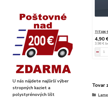
TITAN 
4,90 
3,98 €
b
U nás nájdete najširší výber
Tovar 
stropných kaziet
a
polystyrénových líšt
Lame