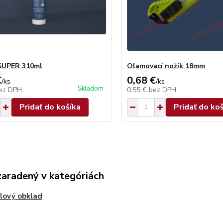
SUPER 310ml
Olamovací nožík 18mm
€
0,68 €
/
ks
/
ks
Skladom
ez DPH
0,55 €
bez DPH
Pridať do košíka
Pridať do ko
zaradený v kategóriách
lový obklad