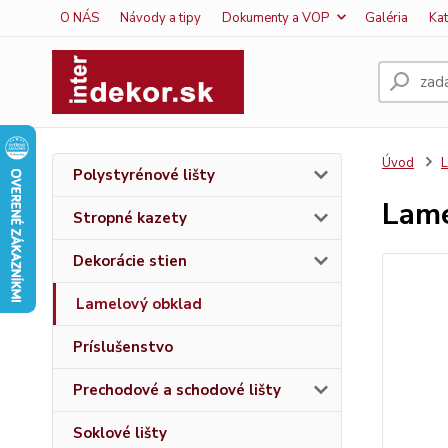
O NÁS
Návody a tipy
Dokumenty a VOP
Galéria
Ka
Úvod
L
Polystyrénové lišty
Lame
Stropné kazety
Dekorácie stien
Lamelový obklad
Príslušenstvo
Prechodové a schodové lišty
Soklové lišty