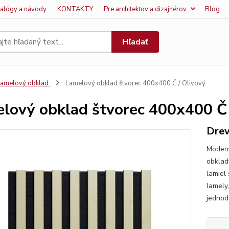
talógy a návody
KONTAKTY
Pre architektov a dizajnérov
Blog
Hľadať
amelový obklad
Lamelový obklad štvorec 400x400 Č / Olivový
lový obklad štvorec 400x400 Č 
Drev
Modern
obklady
lamiel
lamely,
jednod