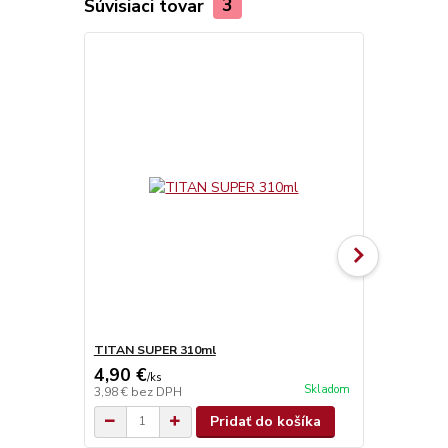
Súvisiaci tovar
3
TITAN SUPER 310ml
Olamovací n
4,90 €
0,68 €
/
ks
/
ks
Skladom
3,98 €
bez DPH
0,55 €
bez D
Pridať do košíka