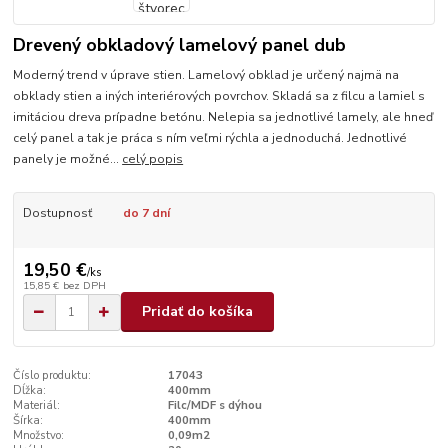
Drevený obkladový lamelový panel dub
Moderný trend v úprave stien. Lamelový obklad je určený najmä na
obklady stien a iných interiérových povrchov. Skladá sa z filcu a lamiel s
imitáciou dreva prípadne betónu. Nelepia sa jednotlivé lamely, ale hneď
celý panel a tak je práca s ním veľmi rýchla a jednoduchá. Jednotlivé
panely je možné...
celý popis
Dostupnosť
do 7 dní
19,50 €
/
ks
15,85 €
bez DPH
Pridať do košíka
Číslo produktu:
17043
Dĺžka:
400mm
Materiál:
Filc/MDF s dýhou
Šírka:
400mm
Množstvo:
0,09m2