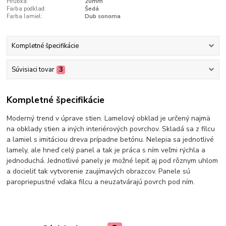
Hrúbka:
20mm
Farba podklad:
Šedá
Farba lamiel:
Dub sonoma
Kompletné špecifikácie
Súvisiaci tovar
3
Kompletné špecifikácie
Moderný trend v úprave stien. Lamelový obklad je určený najmä
na obklady stien a iných interiérových povrchov. Skladá sa z filcu
a lamiel s imitáciou dreva prípadne betónu. Nelepia sa jednotlivé
lamely, ale hneď celý panel a tak je práca s ním veľmi rýchla a
jednoduchá. Jednotlivé panely je možné lepiť aj pod rôznym uhlom
a docieliť tak vytvorenie zaujímavých obrazcov. Panele sú
paropriepustné vďaka filcu a neuzatvárajú povrch pod ním.