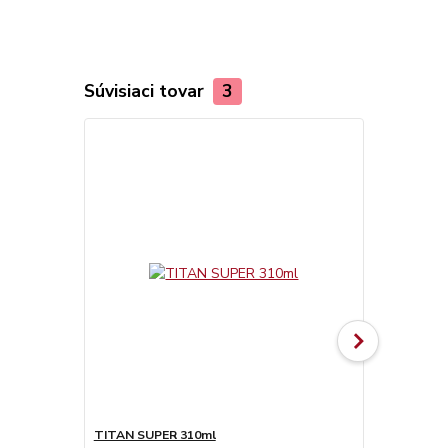
Súvisiaci tovar
3
TITAN SUPER 310ml
Olamovací n