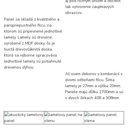
aj pod rôznym uhlom a docieliť
tak vytvorenie zaujímavých
obrazcov.
Panel sa skladá z kvalitného a
paropriepustného filcu, na
ktorom sú pripevnené jednotlivé
lamely. Lamely sú drevené,
vyrobené z MDF dosky, čo je
hustá drevovláknitá doska,
ktorá sa výborne opracováva.
Jednotlivé lamely sú potiahnuté
drevenou dýhou.
Až osem dekorov v kombinácií s
dvomi odtieňami filcu. Šírka
lamely je 27mm a výška 20mm.
Panele majú dĺžku 2700mm a sú
v dvoch šírkach 408 a 308mm.