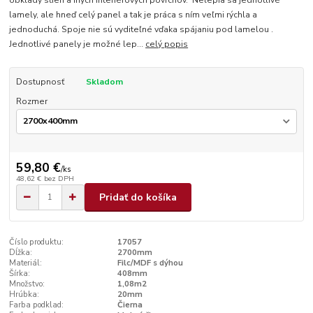
obklady stien a iných interiérových povrchov. Nelepia sa jednotlivé
lamely, ale hneď celý panel a tak je práca s ním veľmi rýchla a
jednoduchá. Spoje nie sú vyditeľné vďaka spájaniu pod lamelou .
Jednotlivé panely je možné lep...
celý popis
Dostupnosť
Skladom
Rozmer
59,80 €
/
ks
48,62 €
bez DPH
Pridať do košíka
Číslo produktu:
17057
Dĺžka:
2700mm
Materiál:
Filc/MDF s dýhou
Šírka:
408mm
Množstvo:
1,08m2
Hrúbka:
20mm
Farba podklad:
Čierna