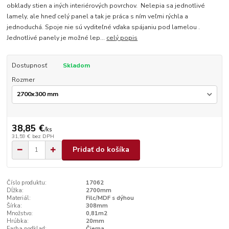
obklady stien a iných interiérových povrchov. Nelepia sa jednotlivé
lamely, ale hneď celý panel a tak je práca s ním veľmi rýchla a
jednoduchá. Spoje nie sú vyditeľné vďaka spájaniu pod lamelou .
Jednotlivé panely je možné lep...
celý popis
Dostupnosť
Skladom
Rozmer
38,85 €
/
ks
31,59 €
bez DPH
Pridať do košíka
Číslo produktu:
17062
Dĺžka:
2700mm
Materiál:
Filc/MDF s dýhou
Šírka:
308mm
Množstvo:
0,81m2
Hrúbka:
20mm
Farba podklad:
Čierna