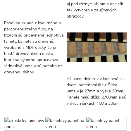
aj pod rôznym uhlom a docieliť
tak vytvorenie zaujímavých
obrazcov.
Panel sa skladá z kvalitného a
paropriepustného filcu, na
ktorom sú pripevnené jednotlivé
lamely. Lamely sú drevené,
vyrobené z MDF dosky, čo je
hustá drevovláknitá doska,
ktorá sa výborne opracováva.
Jednotlivé lamely sú potiahnuté
drevenou dýhou.
Až osem dekorov v kombinácií s
dvomi odtieňami filcu. Šírka
lamely je 27mm a výška 20mm.
Panele majú dĺžku 2700mm a sú
v dvoch šírkach 408 a 308mm.