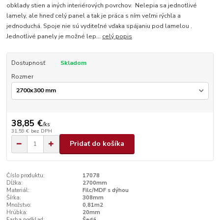
obklady stien a iných interiérových povrchov. Nelepia sa jednotlivé
lamely, ale hneď celý panel a tak je práca s ním veľmi rýchla a
jednoduchá. Spoje nie sú vyditeľné vďaka spájaniu pod lamelou .
Jednotlivé panely je možné lep...
celý popis
Dostupnosť
Skladom
Rozmer
38,85 €
/
ks
31,59 €
bez DPH
Pridať do košíka
Číslo produktu:
17078
Dĺžka:
2700mm
Materiál:
Filc/MDF s dýhou
Šírka:
308mm
Množstvo:
0,81m2
Hrúbka:
20mm
Farba podklad:
Šedá