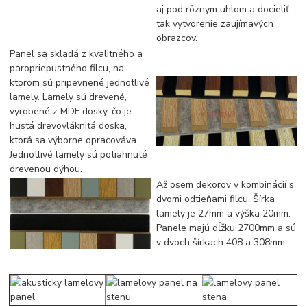
aj pod rôznym uhlom a docieliť
tak vytvorenie zaujímavých
obrazcov.
Panel sa skladá z kvalitného a
paropriepustného filcu, na
ktorom sú pripevnené jednotlivé
lamely. Lamely sú drevené,
vyrobené z MDF dosky, čo je
hustá drevovláknitá doska,
ktorá sa výborne opracováva.
Jednotlivé lamely sú potiahnuté
drevenou dýhou.
Až osem dekorov v kombinácií s
dvomi odtieňami filcu. Šírka
lamely je 27mm a výška 20mm.
Panele majú dĺžku 2700mm a sú
v dvoch šírkach 408 a 308mm.