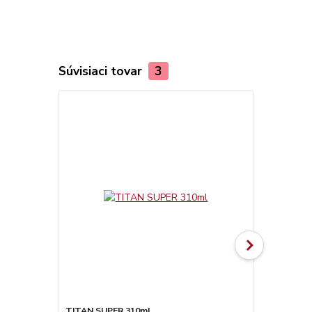
Súvisiaci tovar
3
TITAN SUPER 310ml
Olamovací n