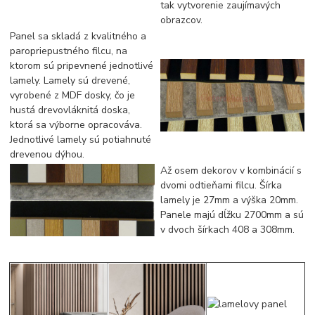
tak vytvorenie zaujímavých
obrazcov.
Panel sa skladá z kvalitného a
paropriepustného filcu, na
ktorom sú pripevnené jednotlivé
lamely. Lamely sú drevené,
vyrobené z MDF dosky, čo je
hustá drevovláknitá doska,
ktorá sa výborne opracováva.
Jednotlivé lamely sú potiahnuté
drevenou dýhou.
Až osem dekorov v kombinácií s
dvomi odtieňami filcu. Šírka
lamely je 27mm a výška 20mm.
Panele majú dĺžku 2700mm a sú
v dvoch šírkach 408 a 308mm.