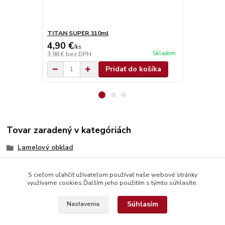
TITAN SUPER 310ml
Olamovací n
4,90 €
0,68 €
/
ks
/
ks
Skladom
3,98 €
bez DPH
0,55 €
bez D
Pridať do košíka
Tovar zaradený v kategóriách
Lamelový obklad
S cieľom uľahčiť užívateľom používať naše webové stránky
využívame cookies.Ďalším jeho použitím s týmto súhlasíte.
Súhlasím
Nastavenia