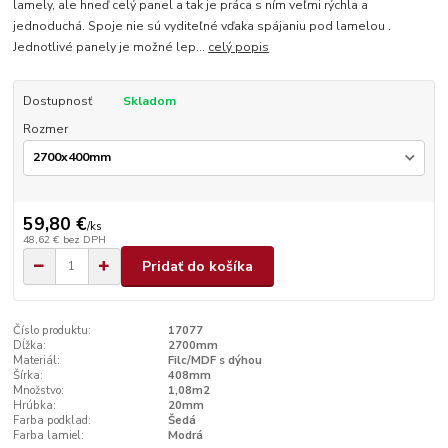
lamely, ale hneď celý panel a tak je práca s ním veľmi rýchla a
jednoduchá. Spoje nie sú vyditeľné vďaka spájaniu pod lamelou .
Jednotlivé panely je možné lep...
celý popis
Dostupnosť
Skladom
Rozmer
59,80 €
/
ks
48,62 €
bez DPH
Pridať do košíka
Číslo produktu:
17077
Dĺžka:
2700mm
Materiál:
Filc/MDF s dýhou
Šírka:
408mm
Množstvo:
1,08m2
Hrúbka:
20mm
Farba podklad:
Šedá
Farba lamiel:
Modrá