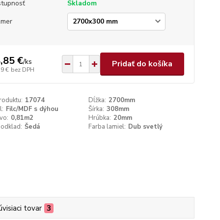
tupnosť
Skladom
zmer
,85 €
/
ks
Pridať do košíka
59 €
bez DPH
roduktu:
17074
Dĺžka:
2700mm
l:
Filc/MDF s dýhou
Šírka:
308mm
vo:
0,81m2
Hrúbka:
20mm
podklad:
Šedá
Farba lamiel:
Dub svetlý
úvisiaci tovar
3