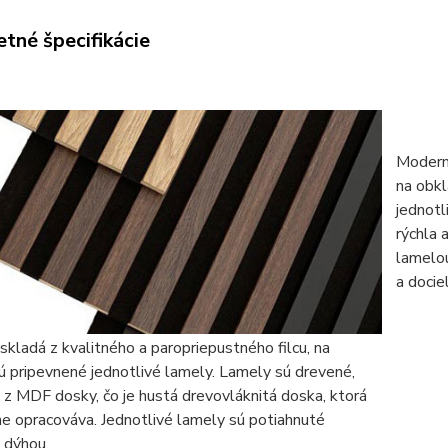
tné špecifikácie
Moderný
na obkl
jednotl
rýchla 
lamelou
a docie
skladá z kvalitného a paropriepustného filcu, na
ú pripevnené jednotlivé lamely. Lamely sú drevené,
z MDF dosky, čo je hustá drevovláknitá doska, ktorá
e opracováva. Jednotlivé lamely sú potiahnuté
u dýhou.