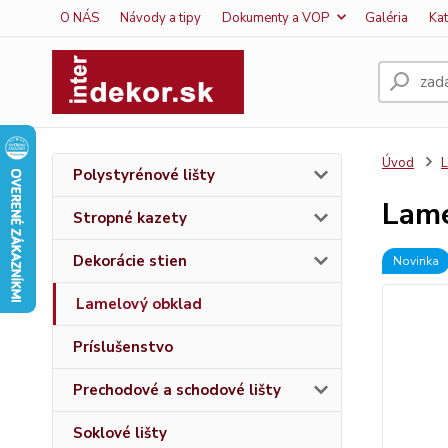
O NÁS
Návody a tipy
Dokumenty a VOP
Galéria
Ka
Úvod
L
Polystyrénové lišty
Lame
Stropné kazety
Dekorácie stien
Novinka
Lamelový obklad
Príslušenstvo
Prechodové a schodové lišty
Soklové lišty