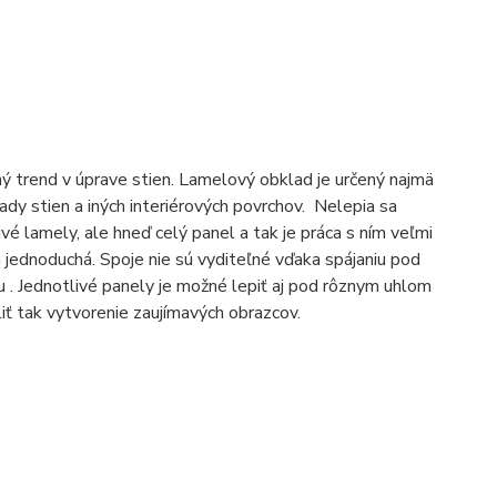
 trend v úprave stien. Lamelový obklad je určený najmä
ady stien a iných interiérových povrchov. Nelepia sa
ivé lamely, ale hneď celý panel a tak je práca s ním veľmi
a jednoduchá. Spoje nie sú vyditeľné vďaka spájaniu pod
 . Jednotlivé panely je možné lepiť aj pod rôznym uhlom
liť tak vytvorenie zaujímavých obrazcov.