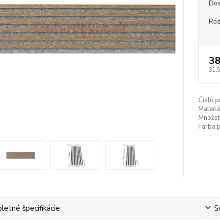
Dos
Ro
38
31,
Číslo p
Materiá
Množst
Farba 
etné špecifikácie
S