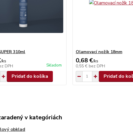
SUPER 310ml
Olamovací nožík 18mm
€
0,68 €
/
ks
/
ks
Skladom
ez DPH
0,55 €
bez DPH
Pridať do košíka
Pridať do ko
zaradený v kategóriách
lový obklad