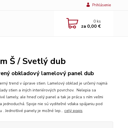
Prihlásenie
0
ks
za
0,00 €
m Š / Svetlý dub
ený obkladový lamelový panel dub
ý trend v úprave stien. Lamelový obklad je určený najmä
lady stien a iných interiérových povrchov. Nelepia sa
ivé lamely, ale hneď celý panel a tak je práca s ním veľmi
 a jednoduchá. Spoje nie sú vyditeľné vďaka spájaniu pod
 . Jednotlivé panely je možné lep...
celý popis