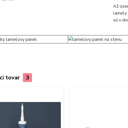
Až osem
lamely
sú v d
ci tovar
3