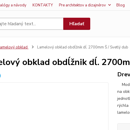
talógy a návody
KONTAKTY
Pre architektov a dizajnérov
Blog
Hľadať
amelový obklad
Lamelový obklad obdĺžnik dĺ. 2700mm Š / Svetlý dub
lový obklad obdĺžnik dĺ. 2700m
Drev
Modern
na obk
jednotl
rýchla
lamelou