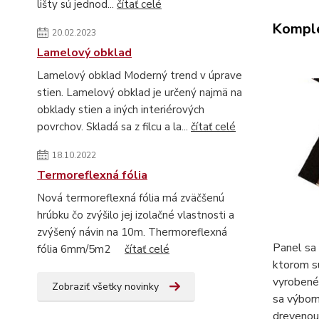
lišty sú jednod...
čítať celé
Komple
20.02.2023
Lamelový obklad
Lamelový obklad Moderný trend v úprave
stien. Lamelový obklad je určený najmä na
obklady stien a iných interiérových
povrchov. Skladá sa z filcu a la...
čítať celé
18.10.2022
Termoreflexná fólia
Nová termoreflexná fólia má zväčšenú
hrúbku čo zvýšilo jej izolačné vlastnosti a
zvýšený návin na 10m. Thermoreflexná
Panel sa 
fólia 6mm/5m2
čítať celé
ktorom s
vyrobené 
Zobraziť všetky novinky
sa výborn
dreveno