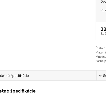
Dos
Ro
38
31,
Číslo p
Materiá
Množst
Farba 
etné špecifikácie
S
tné špecifikácie