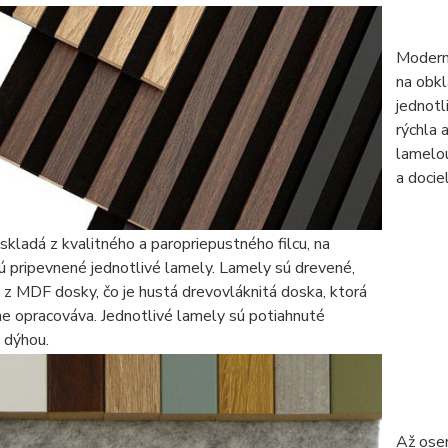
Moderný
na obkl
jednotl
rýchla 
lamelou
a docie
skladá z kvalitného a paropriepustného filcu, na
ú pripevnené jednotlivé lamely. Lamely sú drevené,
z MDF dosky, čo je hustá drevovláknitá doska, ktorá
e opracováva. Jednotlivé lamely sú potiahnuté
u dýhou.
Až osem