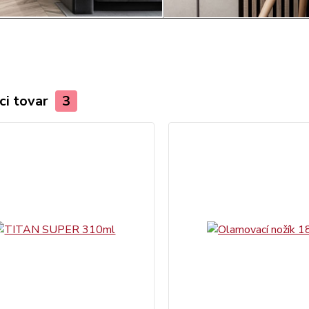
ci tovar
3