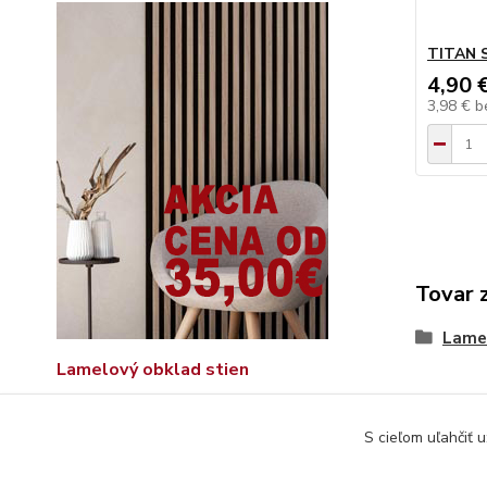
TITAN 
4,90 
3,98 €
b
Tovar 
Lame
Lamelový obklad stien
S cieľom uľahčiť 