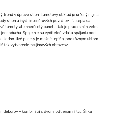
 trend v úprave stien. Lamelový obklad je určený najmä
ady stien a iných interiérových povrchov. Nelepia sa
ivé lamely, ale hneď celý panel a tak je práca s ním veľmi
a jednoduchá. Spoje nie sú vyditeľné vďaka spájaniu pod
 . Jednotlivé panely je možné lepiť aj pod rôznym uhlom
liť tak vytvorenie zaujímavých obrazcov.
 dekorov v kombinácií s dvomi odtieňami filcu. Šírka