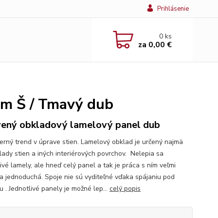
Prihlásenie
0
ks
za
0,00 €
mm Š / Tmavý dub
ený obkladový lamelový panel dub
ý trend v úprave stien. Lamelový obklad je určený najmä
lady stien a iných interiérových povrchov. Nelepia sa
ivé lamely, ale hneď celý panel a tak je práca s ním veľmi
 a jednoduchá. Spoje nie sú vyditeľné vďaka spájaniu pod
 . Jednotlivé panely je možné lep...
celý popis