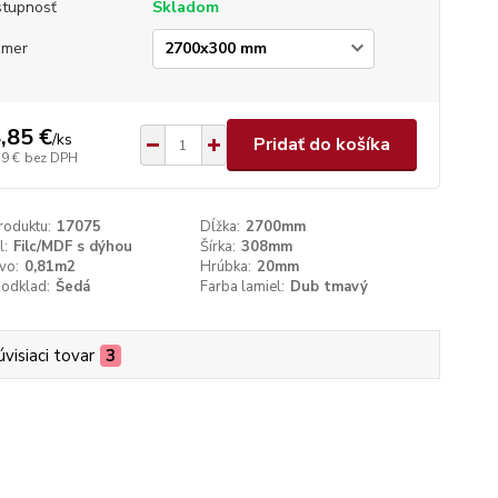
tupnosť
Skladom
zmer
,85 €
/
ks
Pridať do košíka
59 €
bez DPH
roduktu:
17075
Dĺžka:
2700mm
l:
Filc/MDF s dýhou
Šírka:
308mm
vo:
0,81m2
Hrúbka:
20mm
podklad:
Šedá
Farba lamiel:
Dub tmavý
úvisiaci tovar
3