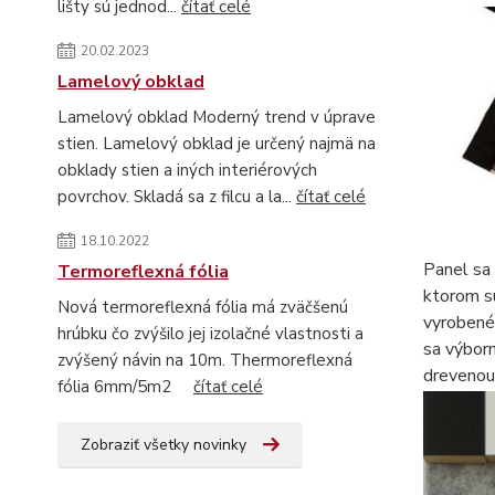
lišty sú jednod...
čítať celé
20.02.2023
Lamelový obklad
Lamelový obklad Moderný trend v úprave
stien. Lamelový obklad je určený najmä na
obklady stien a iných interiérových
povrchov. Skladá sa z filcu a la...
čítať celé
18.10.2022
Panel sa 
Termoreflexná fólia
ktorom s
Nová termoreflexná fólia má zväčšenú
vyrobené 
hrúbku čo zvýšilo jej izolačné vlastnosti a
sa výborn
zvýšený návin na 10m. Thermoreflexná
dreveno
fólia 6mm/5m2
čítať celé
Zobraziť všetky novinky