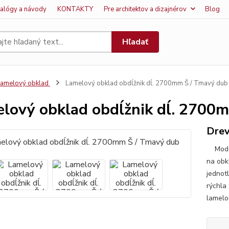
talógy a návody
KONTAKTY
Pre architektov a dizajnérov
Blog
Hľadať
amelový obklad
Lamelový obklad obdĺžnik dĺ. 2700mm Š / Tmavý dub
lový obklad obdĺžnik dĺ. 2700
Drev
Modern
na obk
jednotl
rýchla
lamelou