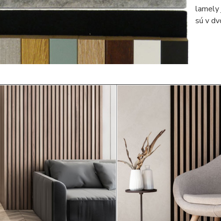
lamely
sú v d