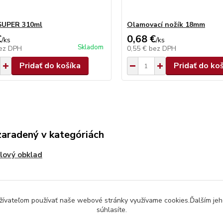
SUPER 310ml
Olamovací nožík 18mm
€
0,68 €
/
ks
/
ks
Skladom
ez DPH
0,55 €
bez DPH
Pridať do košíka
Pridať do ko
zaradený v kategóriách
lový obklad
užívateľom používať naše webové stránky využívame cookies.Ďalším jeh
súhlasíte.