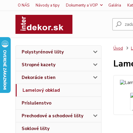
O NÁS
Návody a tipy
Dokumenty a VOP
Galéria
Ka
Úvod
L
Polystyrénové lišty
Lame
Stropné kazety
Dekorácie stien
Lamelový obklad
Príslušenstvo
Prechodové a schodové lišty
Soklové lišty