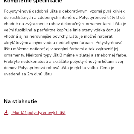
Kompletné špecifikácie
Polystyrénová ozdobná lišta s dekoratívnymi vzormi plná kriviek
do rustikálnych a zdobených interiérov. Polystyrénové lišty B sú
vhodné na zvýraznenie rohov dekoračnými ornamentami. Lišta je
veľmi flexibilná a perfektne kopíruje línie steny vďaka čomu je
vhodná aj na nerovnejšie povrchy. Lištu je možné natierať
akrylátovými a inými vodou riediteľnými farbami. Polystyrénovú
lištu môžeme natierať aj viacerými farbami a tak zvýrazniť jej
ornamenty. Niektoré typy líšt B máme v zlatej a striebornej farbe.
Prekryte nedokonalosti a skrášlite polystyrénovými lištami svoj
domov. Polystyrénová rohová lišta je rýchla voľba. Cena je
uvedená za 2m dlhú lištu.
Na stiahnutie
Montáž polystyrénových líšt