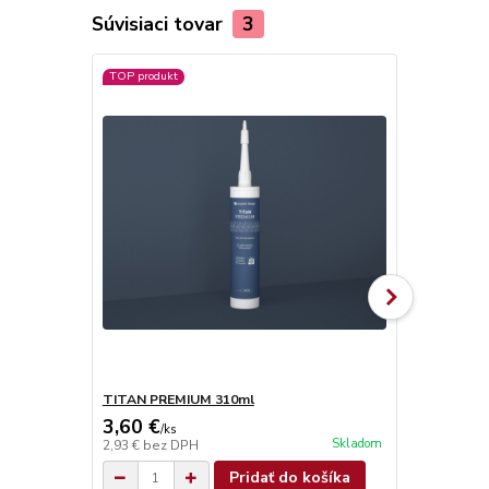
Súvisiaci tovar
3
TOP produkt
TITAN PREMIUM 310ml
TITAN SUPE
3,60 €
4,90 €
/
ks
/
ks
Skladom
2,93 €
bez DPH
3,98 €
bez D
Pridať do košíka