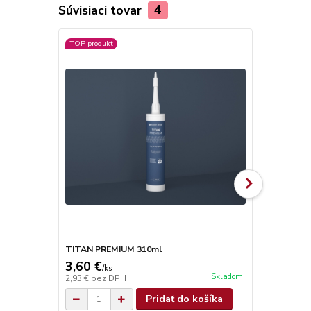
Súvisiaci tovar
4
TOP produkt
TITAN PREMIUM 310ml
TITAN SUPE
3,60 €
4,90 €
/
ks
/
ks
Skladom
2,93 €
bez DPH
3,98 €
bez D
Pridať do košíka