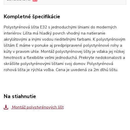
Kompletné špecifikácie
Polystyrénová lišta E32 s jednoduchými líniami do moderných
interiérov. Lišta má hladký povrch vhodný na natieranie
akrylátovými a inými vodou riediteľnými farbami. K polystyrénovým
lištám E máme v ponuke aj predpripravené polystyrénové rohy a
kúty v pravom uhle. Montáž polystyrénovej lišty je vďaka jej nízkej
hmotnosti a flexibilite veľmi jednoduchá. Prekryte nedokonalosti a
skrášlite polystyrénovými lištami svoj domov. Polystyrénová
rohová lišta je rýchla voľba. Cena je uvedená za 2m dlhú lištu.
Na stiahnutie
Montáž polystyrénových líšt