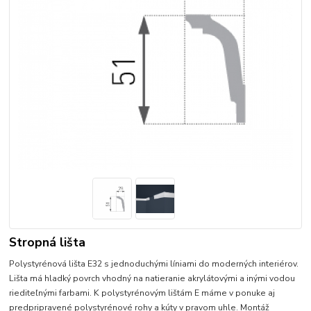
Stropná lišta
Polystyrénová lišta E32 s jednoduchými líniami do moderných interiérov.
Lišta má hladký povrch vhodný na natieranie akrylátovými a inými vodou
riediteľnými farbami. K polystyrénovým lištám E máme v ponuke aj
predpripravené polystyrénové rohy a kúty v pravom uhle. Montáž