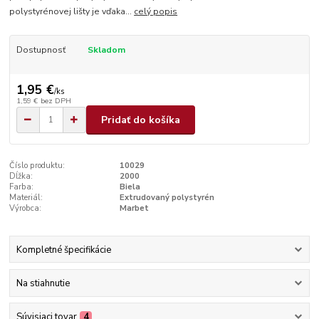
polystyrénovej lišty je vďaka...
celý popis
Dostupnosť
Skladom
1,95 €
/
ks
1,59 €
bez DPH
Pridať do košíka
Číslo produktu:
10029
Dĺžka:
2000
Farba:
Biela
Materiál:
Extrudovaný polystyrén
Výrobca:
Marbet
Kompletné špecifikácie
Na stiahnutie
Súvisiaci tovar
4