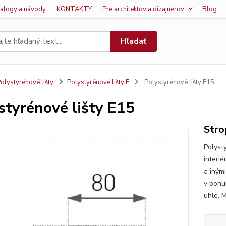
talógy a návody
KONTAKTY
Pre architektov a dizajnérov
Blog
Hľadať
olystyrénové lišty
Polystyrénové lišty E
Polystyrénové lišty E15
styrénové lišty E15
Stro
Polyst
interi
a iným
v ponu
uhle. M