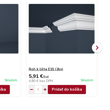
Roh k lište E15 (2ks)
Po
5,91 €
20
/
bal
Skladom
Skladom
4,80 €
bez DPH
16
šíka
Pridať do košíka