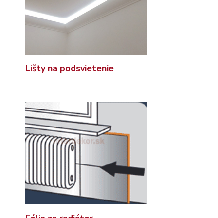
Lišty na podsvietenie
Fólia za radiátor