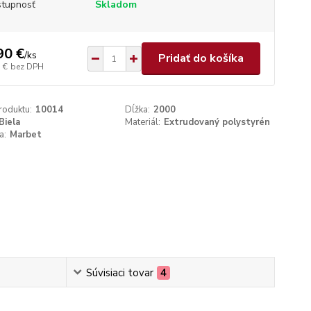
tupnosť
Skladom
90 €
/
ks
Pridať do košíka
 €
bez DPH
roduktu:
10014
Dĺžka:
2000
Biela
Materiál:
Extrudovaný polystyrén
a:
Marbet
Súvisiaci tovar
4