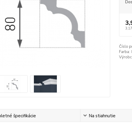
Dos
3,
3,17
Číslo p
Farba:
Výrobc
etné špecifikácie
Na stiahnutie