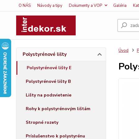
O NÁS
Návody a tipy
Dokumenty a VOP
Galéria
Ka
Úvod
P
Polystyrénové lišty
Poly
Polystyrénové lišty E
Polystyrénové lišty B
Lišty na podsvietenie
Rohy k polystyrénovým lištám
Stropné rozety
Príslušenstvo k polystyrénu