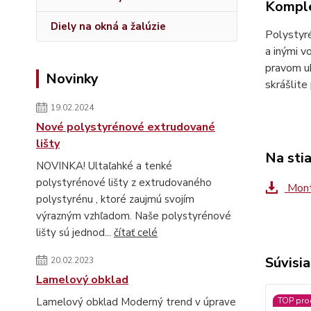
Komple
Diely na okná a žalúzie
Polystyré
a inými v
pravom uh
Novinky
skrášlite
19.02.2024
Nové polystyrénové extrudované
lišty
Na sti
NOVINKA! Ultaľahké a tenké
polystyrénové lišty z extrudovaného
Montá
polystyrénu , ktoré zaujmú svojím
výrazným vzhľadom. Naše polystyrénové
lišty sú jednod...
čítať celé
Súvisia
20.02.2023
Lamelový obklad
TOP pro
Lamelový obklad Moderný trend v úprave