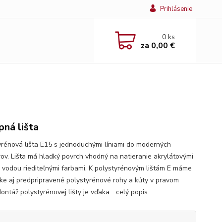
Prihlásenie
0
ks
za
0,00 €
pná lišta
yrénová lišta E15 s jednoduchými líniami do moderných
érov. Lišta má hladký povrch vhodný na natieranie akrylátovými
i vodou riediteľnými farbami. K polystyrénovým lištám E máme
ke aj predpripravené polystyrénové rohy a kúty v pravom
ontáž polystyrénovej lišty je vďaka...
celý popis