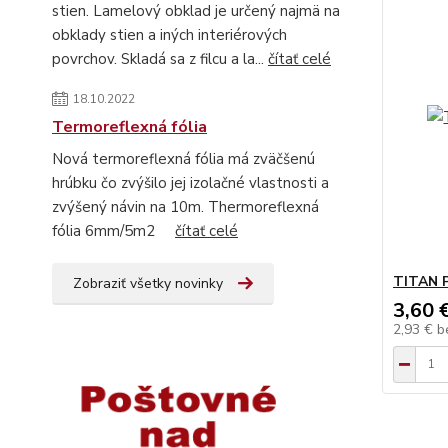
stien. Lamelový obklad je určený najmä na
obklady stien a iných interiérových
povrchov. Skladá sa z filcu a la...
čítať celé
18.10.2022
Termoreflexná fólia
Nová termoreflexná fólia má zväčšenú
hrúbku čo zvýšilo jej izolačné vlastnosti a
zvýšený návin na 10m. Thermoreflexná
fólia 6mm/5m2
čítať celé
TITAN 
Zobraziť všetky novinky
3,60 
2,93 €
b