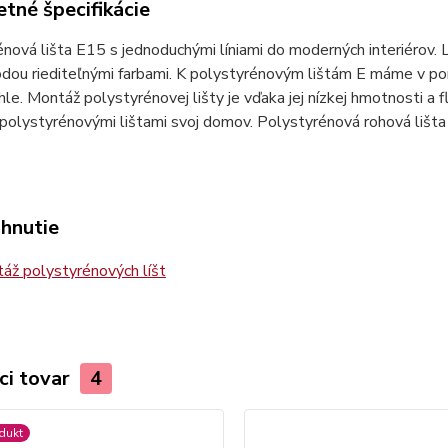
tné špecifikácie
nová lišta E15 s jednoduchými líniami do moderných interiérov. 
odou riediteľnými farbami. K polystyrénovým lištám E máme v po
le. Montáž polystyrénovej lišty je vďaka jej nízkej hmotnosti a f
 polystyrénovými lištami svoj domov. Polystyrénová rohová lišta 
ahnutie
ž polystyrénových líšt
ci tovar
4
dukt