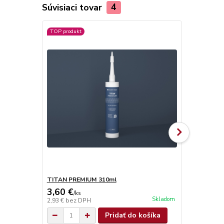
Súvisiaci tovar
4
TOP produkt
TITAN PREMIUM 310ml
TITAN SUPE
3,60 €
4,90 €
/
ks
/
ks
Skladom
2,93 €
bez DPH
3,98 €
bez D
Pridať do košíka