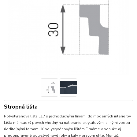
Stropná lišta
Polystyrénová lišta E17 s jednoduchými líniami do moderných interiérov.
Lišta má hladký povrch vhodný na natieranie akrylátovými a inými vodou
riediteľnými farbami. K polystyrénovým lištám E máme v ponuke aj
predpripravené polystyrénové rohy a kúty v pravom uhle. Montáž