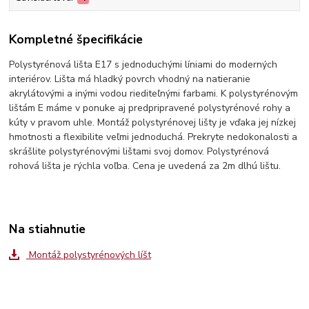
Kompletné špecifikácie
Polystyrénová lišta E17 s jednoduchými líniami do moderných
interiérov. Lišta má hladký povrch vhodný na natieranie
akrylátovými a inými vodou riediteľnými farbami. K polystyrénovým
lištám E máme v ponuke aj predpripravené polystyrénové rohy a
kúty v pravom uhle. Montáž polystyrénovej lišty je vďaka jej nízkej
hmotnosti a flexibilite veľmi jednoduchá. Prekryte nedokonalosti a
skrášlite polystyrénovými lištami svoj domov. Polystyrénová
rohová lišta je rýchla voľba. Cena je uvedená za 2m dlhú lištu.
Na stiahnutie
Montáž polystyrénových líšt