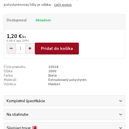
polystyrénovej lišty je vďaka...
celý popis
Dostupnosť
Skladom
1,20 €
/
ks
0,98 €
bez DPH
Pridať do košíka
Číslo produktu:
10016
Dĺžka:
2000
Farba:
Biela
Materiál:
Extrudovaný polystyrén
Výrobca:
Marbet
Kompletné špecifikácie
Na stiahnutie
Súvisiaci tovar
4