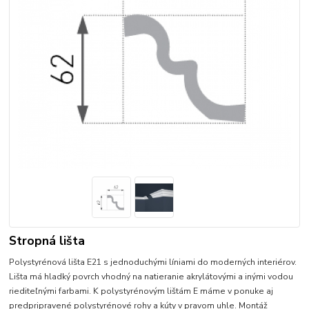
Stropná lišta
Polystyrénová lišta E21 s jednoduchými líniami do moderných interiérov.
Lišta má hladký povrch vhodný na natieranie akrylátovými a inými vodou
riediteľnými farbami. K polystyrénovým lištám E máme v ponuke aj
predpripravené polystyrénové rohy a kúty v pravom uhle. Montáž