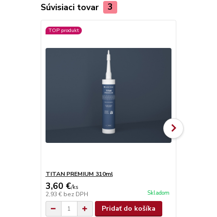
Súvisiaci tovar
3
TOP produkt
TITAN PREMIUM 310ml
TITAN SUPE
3,60 €
4,90 €
/
ks
/
ks
Skladom
2,93 €
bez DPH
3,98 €
bez D
Pridať do košíka