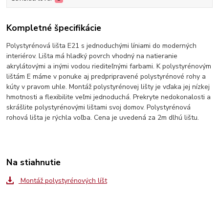
Kompletné špecifikácie
Polystyrénová lišta E21 s jednoduchými líniami do moderných
interiérov. Lišta má hladký povrch vhodný na natieranie
akrylátovými a inými vodou riediteľnými farbami. K polystyrénovým
lištám E máme v ponuke aj predpripravené polystyrénové rohy a
kúty v pravom uhle. Montáž polystyrénovej lišty je vďaka jej nízkej
hmotnosti a flexibilite veľmi jednoduchá. Prekryte nedokonalosti a
skrášlite polystyrénovými lištami svoj domov. Polystyrénová
rohová lišta je rýchla voľba. Cena je uvedená za 2m dlhú lištu.
Na stiahnutie
Montáž polystyrénových líšt