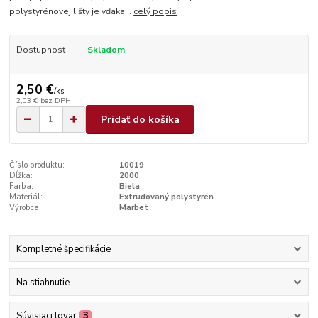
polystyrénovej lišty je vďaka...
celý popis
Dostupnosť
Skladom
2,50 €
/
ks
2,03 €
bez DPH
Pridať do košíka
Číslo produktu:
10019
Dĺžka:
2000
Farba:
Biela
Materiál:
Extrudovaný polystyrén
Výrobca:
Marbet
Kompletné špecifikácie
Na stiahnutie
Súvisiaci tovar
3