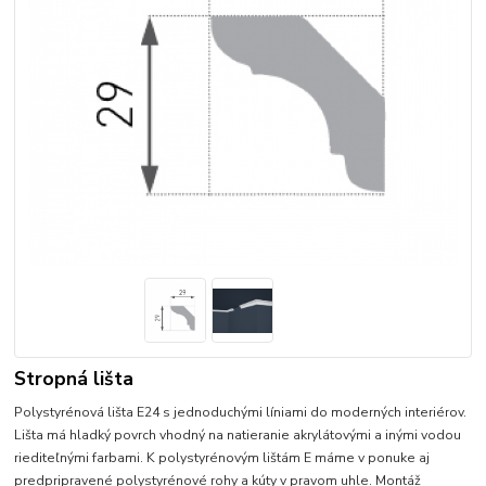
Stropná lišta
Polystyrénová lišta E24 s jednoduchými líniami do moderných interiérov.
Lišta má hladký povrch vhodný na natieranie akrylátovými a inými vodou
riediteľnými farbami. K polystyrénovým lištám E máme v ponuke aj
predpripravené polystyrénové rohy a kúty v pravom uhle. Montáž