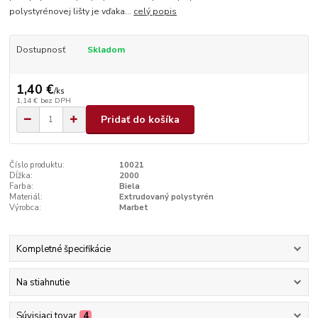
polystyrénovej lišty je vďaka...
celý popis
Dostupnosť
Skladom
1,40 €
/
ks
1,14 €
bez DPH
Pridať do košíka
Číslo produktu:
10021
Dĺžka:
2000
Farba:
Biela
Materiál:
Extrudovaný polystyrén
Výrobca:
Marbet
Kompletné špecifikácie
Na stiahnutie
Súvisiaci tovar
4