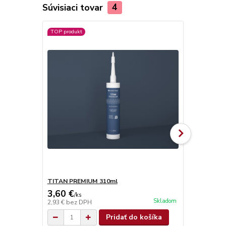
Súvisiaci tovar
4
TOP produkt
TITAN PREMIUM 310ml
TITAN SUPE
3,60 €
4,90 €
/
ks
/
ks
Skladom
2,93 €
bez DPH
3,98 €
bez D
Pridať do košíka