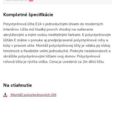
Kompletné špecifikácie
Polystyrénová lišta E24 s jednoduchými líniami do moderných
interiérov. Lišta má hladký povrch vhodný na natieranie
akrylátovými a inými vodou riediteľnými farbami. K polystyrénovým
lištám E máme v ponuke aj predpripravené polystyrénové rohy a
kúty v pravom uhle. Montáž polystyrénovej lišty je vďaka jej nízkej
hmotnosti a flexibilite veľmi jednoduchá. Prekryte nedokonalosti a
skrášlite polystyrénovými lištami svoj domov. Polystyrénová
rohová lišta je rýchla voľba. Cena je uvedená za 2m dlhú lištu.
Na stiahnutie
Montáž polystyrénových líšt