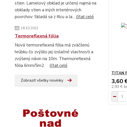
stien. Lamelový obklad je určený najmä na
obklady stien a iných interiérových
povrchov. Skladá sa z filcu a la...
čítať celé
18.10.2022
Termoreflexná fólia
Nová termoreflexná fólia má zväčšenú
hrúbku čo zvýšilo jej izolačné vlastnosti a
zvýšený návin na 10m. Thermoreflexná
fólia 6mm/5m2
čítať celé
TITAN 
3,60 
Zobraziť všetky novinky
2,93 €
b