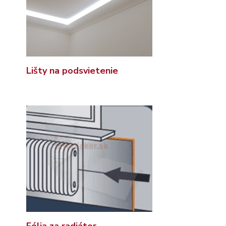
Lišty na podsvietenie
Fólia za radiátor