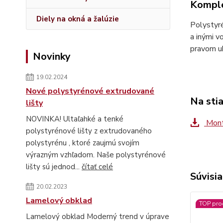
Komple
Diely na okná a žalúzie
Polystyré
a inými v
pravom uh
Novinky
19.02.2024
Nové polystyrénové extrudované
Na sti
lišty
NOVINKA! Ultaľahké a tenké
Montá
polystyrénové lišty z extrudovaného
polystyrénu , ktoré zaujmú svojím
výrazným vzhľadom. Naše polystyrénové
lišty sú jednod...
čítať celé
Súvisia
20.02.2023
Lamelový obklad
TOP pro
Lamelový obklad Moderný trend v úprave