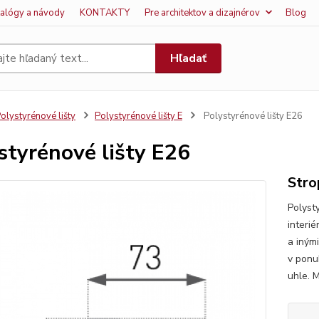
talógy a návody
KONTAKTY
Pre architektov a dizajnérov
Blog
Hľadať
olystyrénové lišty
Polystyrénové lišty E
Polystyrénové lišty E26
styrénové lišty E26
Stro
Polyst
interi
a iným
v ponu
uhle. M