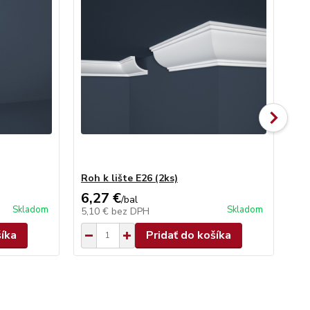
Roh k lište E26 (2ks)
Po
6,27 €
20
/
bal
Skladom
Skladom
5,10 €
bez DPH
16
šíka
Pridať do košíka