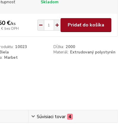
tupnosť
Skladom
50 €
/
ks
Pridať do košíka
 €
bez DPH
roduktu:
10023
Dĺžka:
2000
Biela
Materiál:
Extrudovaný polystyrén
a:
Marbet
Súvisiaci tovar
4