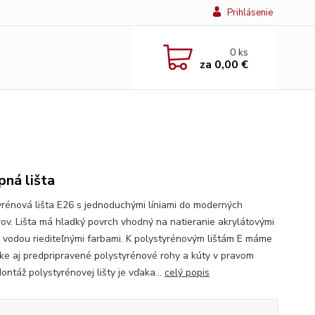
Prihlásenie
0
ks
za
0,00 €
pná lišta
yrénová lišta E26 s jednoduchými líniami do moderných
érov. Lišta má hladký povrch vhodný na natieranie akrylátovými
i vodou riediteľnými farbami. K polystyrénovým lištám E máme
ke aj predpripravené polystyrénové rohy a kúty v pravom
ontáž polystyrénovej lišty je vďaka...
celý popis