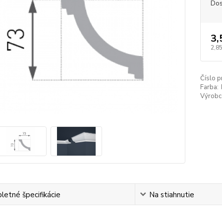
Dos
3,
2,85
Číslo p
Farba:
Výrobc
etné špecifikácie
Na stiahnutie