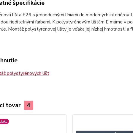
tné špecifikácie
nová lišta E26 s jednoduchými líniami do moderných interiérov. 
odou riediteľnými farbami. K polystyrénovým lištám E máme v po
le. Montáž polystyrénovej lišty je vďaka jej nízkej hmotnosti a fl
ahnutie
ž polystyrénových líšt
ci tovar
4
dukt