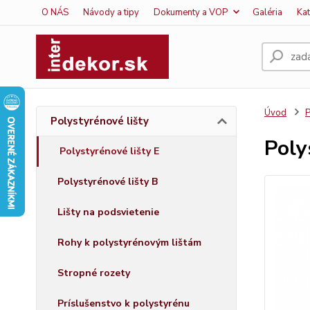
O NÁS
Návody a tipy
Dokumenty a VOP
Galéria
Ka
Úvod
P
Polystyrénové lišty
Poly
Polystyrénové lišty E
Polystyrénové lišty B
Lišty na podsvietenie
Rohy k polystyrénovým lištám
Stropné rozety
Príslušenstvo k polystyrénu