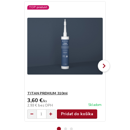
TOP produkt
TITAN PREMIUM 310ml
TITAN SUPE
3,60 €
4,90 €
/
ks
/
ks
Skladom
2,93 €
bez DPH
3,98 €
bez D
Pridať do košíka