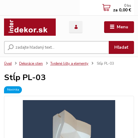
0
ks
za
0,00 €
Menu
Hľadať
Úvod
Dekorácie stien
Tvrdené lišty a elementy
Stĺp PL-03
Stĺp PL-03
Novinka