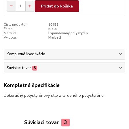
Pridať do košíka
Číslo produktu:
10458
Farba:
Biela
Materiál:
Expandovaný polystyrén
Výrobca:
Marbet|
Kompletné špecifikácie
Súvisiaci tovar
3
Kompletné špecifikácie
Dekoračný polystyrénový stĺp z tvrdeného polystyrénu.
Súvisiaci tovar
3