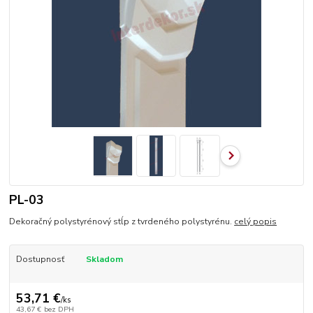
PL-03
Dekoračný polystyrénový stĺp z tvrdeného polystyrénu.
celý popis
Dostupnosť
Skladom
53,71 €
/
ks
43,67 €
bez DPH