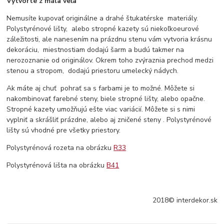
Vytvorte z mála veľa
Nemusíte kupovať originálne a drahé štukatérske materiály.
Polystyrénové lišty, alebo stropné kazety sú niekoľkoeurové
záležitosti, ale nanesením na prázdnu stenu vám vytvoria krásnu
dekoráciu, miestnostiam dodajú šarm a budú takmer na
nerozoznanie od originálov. Okrem toho zvýraznia prechod medzi
stenou a stropom, dodajú priestoru umelecký nádych.
Ak máte aj chuť pohrať sa s farbami je to možné. Môžete si
nakombinovať farebné steny, biele stropné lišty, alebo opačne.
Stropné kazety umožňujú ešte viac variácií. Môžete si s nimi
vyplniť a skrášliť prázdne, alebo aj zničené steny . Polystyrénové
lišty sú vhodné pre všetky priestory.
Polystyrénová rozeta na obrázku
R33
Polystyrénová lišta na obrázku
B41
2018© interdekor.sk