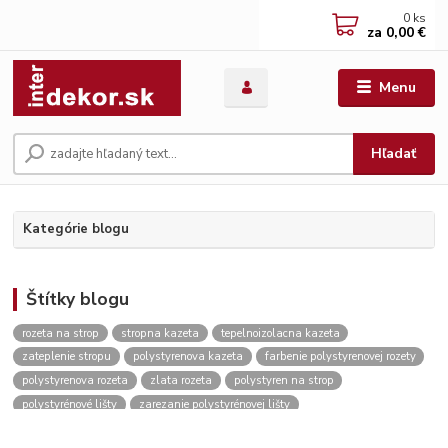
0
ks
za
0,00 €
Menu
Hľadať
Kategórie blogu
Štítky blogu
rozeta na strop
stropna kazeta
tepelnoizolacna kazeta
zateplenie stropu
polystyrenova kazeta
farbenie polystyrenovej rozety
polystyrenova rozeta
zlata rozeta
polystyren na strop
polystyrénové lišty
zarezanie polystyrénovej lišty
roh polystyrénovej lišty
lepenie polystyrénovej lišty
stropna rozeta