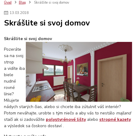
polystyrénové dekoračné lišty
polystyrénová rozeta
dekoračné lišty
Úvod
Blog
Skrášlite si svoj domov
stropné kazety
13
.
03
.
2018
Skrášlite si svoj domov
Skrášlite si svoj domov
Pozeráte
sa na svoj
strop
a vidíte iba
biele
nudné
rovné
línie?
Milujete
nádych starých čias, alebo si chcete iba zútulniť váš interiér?
Potom neváhajte, urobte s tým niečo a aby vás to nestálo
majland
stačí ak si zadovážite
polystyrénové lišty
alebo
stropné kazety
a výsledok sa čoskoro dostaví .