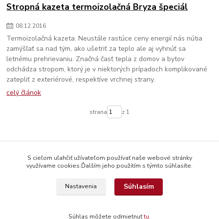
Stropná kazeta termoizolačná Bryza špeciál
08
.
12
.
2016
Termoizolačná kazeta. Neustále rastúce ceny energií nás nútia
zamýšľať sa nad tým, ako ušetriť za teplo ale aj vyhnúť sa
letnému prehrievaniu. Značná časť tepla z domov a bytov
odchádza stropom, ktorý je v niektorých prípadoch komplikované
zatepliť z exteriérové, respektíve vrchnej strany.
celý článok
strana
z 1
S cieľom uľahčiť užívateľom používať naše webové stránky
využívame cookies.Ďalším jeho použitím s týmto súhlasíte.
Súhlasím
Nastavenia
© Copyright 2026 www.interdekor.sk, všetky práva vyhradené
Súhlas môžete odmietnuť
tu
.