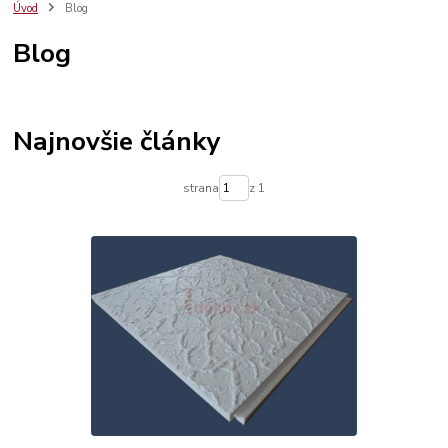
polystyrénové dekoračné lišty
polystyrénová rozeta
dekoračné lišty
Úvod
Blog
stropné kazety
Blog
Najnovšie články
strana
z 1