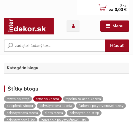
0
ks
za
0,00 €
Menu
Hľadať
Kategórie blogu
Štítky blogu
rozeta na strop
stropna kazeta
tepelnoizolacna kazeta
zateplenie stropu
polystyrenova kazeta
farbenie polystyrenovej rozety
polystyrenova rozeta
zlata rozeta
polystyren na strop
polystyrénové lišty
zarezanie polystyrénovej lišty
roh polystyrénovej lišty
lepenie polystyrénovej lišty
stropna rozeta