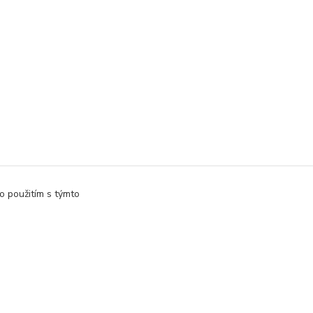
o použitím s týmto
Vytvorené na
Eshop-rychlo.sk