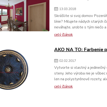
13
.
03
.
2018
Skrášlite si svoj domov Pozerát
línie? Milujete nádych starých č
neváhajte, urobte s tým niečo a 
celý článok
AKO NA TO: Farbenie 
02
.
02
.
2017
Vytvorte si vlastný a jedinečný 
steny. Jeho výroba nie je vôbec 
len na polystyrénové rozety, al
celý článok