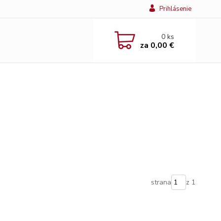
Prihlásenie
0
ks
za
0,00 €
strana
z 1