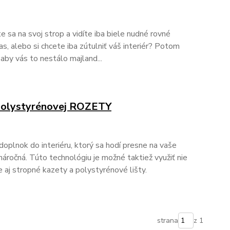
e sa na svoj strop a vidíte iba biele nudné rovné
ias, alebo si chcete iba zútulniť váš interiér? Potom
aby vás to nestálo majland...
polystyrénovej ROZETY
doplnok do interiéru, ktorý sa hodí presne na vaše
náročná. Túto technológiu je možné taktiež využiť nie
e aj stropné kazety a polystyrénové lišty.
strana
z 1