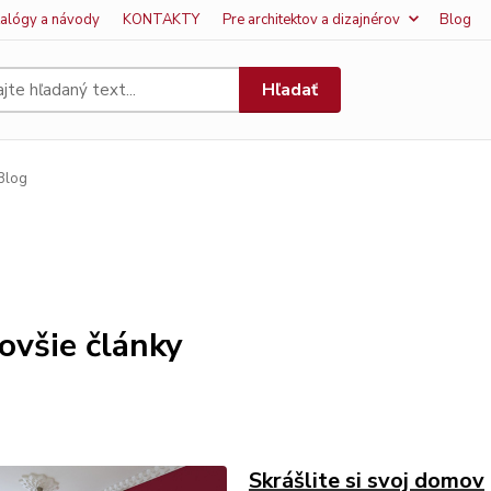
talógy a návody
KONTAKTY
Pre architektov a dizajnérov
Blog
Hľadať
Blog
ovšie články
Skrášlite si svoj domov