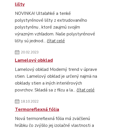
lišty
NOVINKA! Ultaľahké a tenké
polystyrénové lišty z extrudovaného
polystyrénu , ktoré zaujmú svojím
výrazným vzhľadom. Naše polystyrénové
lišty sú jednod...
čítať celé
20.02.2023
Lamelový obklad
Lamelový obklad Moderný trend v úprave
stien. Lamelový obklad je určený najmä na
obklady stien a iných interiérových
povrchov. Skladá sa z filcu a la...
čítať celé
18.10.2022
Termoreflexná fólia
Nová termoreflexná fólia má zväčšenú
hrúbku čo zvýšilo jej izolačné vlastnosti a