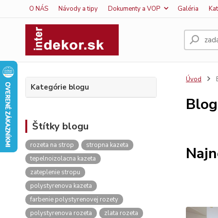
O NÁS
Návody a tipy
Dokumenty a VOP
Galéria
Ka
Úvod
Kategórie blogu
Blog
Štítky blogu
rozeta na strop
stropna kazeta
Najn
tepelnoizolacna kazeta
zateplenie stropu
polystyrenova kazeta
farbenie polystyrenovej rozety
polystyrenova rozeta
zlata rozeta