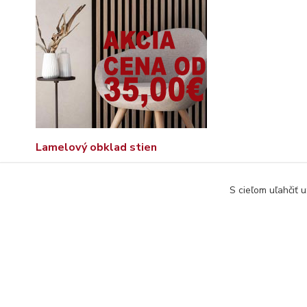
Lamelový obklad stien
S cieľom uľahčiť 
© Copyright 2026 www.interdekor.sk, všetky práva vyhradené