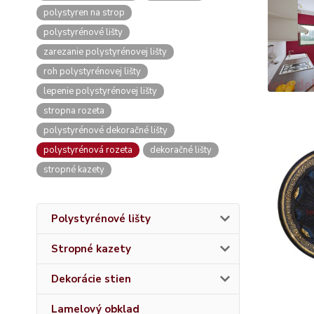
polystyren na strop
polystyrénové lišty
zarezanie polystyrénovej lišty
roh polystyrénovej lišty
lepenie polystyrénovej lišty
stropna rozeta
polystyrénové dekoračné lišty
polystyrénová rozeta
dekoračné lišty
stropné kazety
Polystyrénové lišty
Stropné kazety
Dekorácie stien
Lamelový obklad