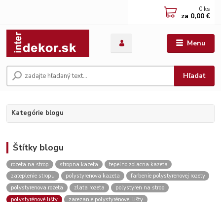
0
ks
za
0,00 €
Menu
Hľadať
Kategórie blogu
Štítky blogu
rozeta na strop
stropna kazeta
tepelnoizolacna kazeta
zateplenie stropu
polystyrenova kazeta
farbenie polystyrenovej rozety
polystyrenova rozeta
zlata rozeta
polystyren na strop
polystyrénové lišty
zarezanie polystyrénovej lišty
roh polystyrénovej lišty
lepenie polystyrénovej lišty
stropna rozeta