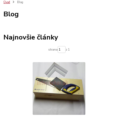
polystyrénové dekoračné lišty
polystyrénová rozeta
dekoračné lišty
Úvod
Blog
stropné kazety
Blog
Najnovšie články
strana
z 1